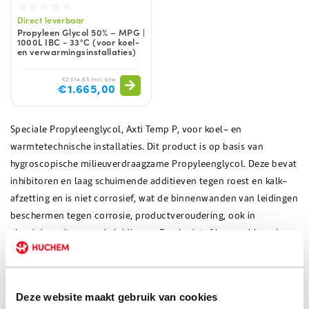
Direct leverbaar
Propyleen Glycol 50% – MPG |
1000L IBC - 33°C (voor koel-
en verwarmingsinstallaties)
€2.014,65 Incl. btw
€1.665,00
Speciale Propyleenglycol, Axti Temp P, voor koel- en
warmtetechnische installaties. Dit product is op basis van
hygroscopische milieuverdraagzame Propyleenglycol. Deze bevat
inhibitoren en laag schuimende additieven tegen roest en kalk-
afzetting en is niet corrosief, wat de binnenwanden van leidingen
beschermen tegen corrosie, productveroudering, ook in
aluminium uitgevoerde leidingen. De vloeistof kan probleemloos
worden toegevoegd aan systemen welke reeds voorzien zijn van
een koelvloeistof op basis van Propyleenglycol. Het is vrijwel
geurloos, licht kleverig, goed mengbaar met demiwater en niet
Deze website maakt gebruik van cookies
vluchtig.