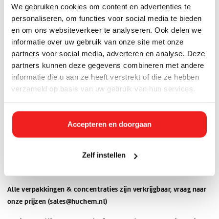
We gebruiken cookies om content en advertenties te
De Axti Temp P 50% geeft een bescherming tot circa -33 graden
personaliseren, om functies voor social media te bieden
Celsius.
en om ons websiteverkeer te analyseren. Ook delen we
informatie over uw gebruik van onze site met onze
Mengverhoudingen
partners voor social media, adverteren en analyse. Deze
20% product - 80% demiwater = bescherming tot -6 graden
partners kunnen deze gegevens combineren met andere
Celsius
informatie die u aan ze heeft verstrekt of die ze hebben
30% product - 70% demiwater = bescherming tot -13 graden
verzameld op basis van uw gebruik van hun services.
Celsius
40% product – 60% demiwater = bescherming tot -21 graden
Celsius
Accepteren en doorgaan
50% product – 50% demiwater = bescherming tot -33 graden
Celsius
Zelf instellen
60% product – 40% demiwater = bescherming tot -57 graden
Celsius
Alle verpakkingen & concentraties zijn verkrijgbaar, vraag naar
onze prijzen (
sales@huchem.nl
)