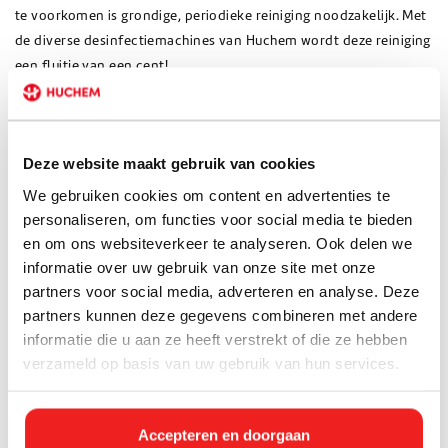
te voorkomen is grondige, periodieke reiniging noodzakelijk. Met
de diverse desinfectiemachines van Huchem wordt deze reiniging
een fluitje van een cent!
Soorten desinfectie- en
Deze website maakt gebruik van cookies
ontsmettingsmachines
We gebruiken cookies om content en advertenties te
Wij bieden diverse soorten elektronische machines aan voor
personaliseren, om functies voor social media te bieden
reiniging en ontsmetting. Deze verschillen bijvoorbeeld in het
en om ons websiteverkeer te analyseren. Ook delen we
gebruik van een interne accu of werking op externe stroombron,
informatie over uw gebruik van onze site met onze
maar ook met de manier hoe het ontsmettingsmiddel wordt
partners voor social media, adverteren en analyse. Deze
verspreid. Zo kan je kiezen voor een zogenaamde
fogger
die het
partners kunnen deze gegevens combineren met andere
middel als een mist verspreid door de ruimte en luchtkanalen,
informatie die u aan ze heeft verstrekt of die ze hebben
maar ook voor een desinfectiemachine met spuitpistool. Bij deze
verzameld op basis van uw gebruik van hun services.
laatste verspreid je zelf het reinigingsmiddel door de ruimte door
het spuitpistool te richten op specifieke oppervlakken.
Accepteren en doorgaan