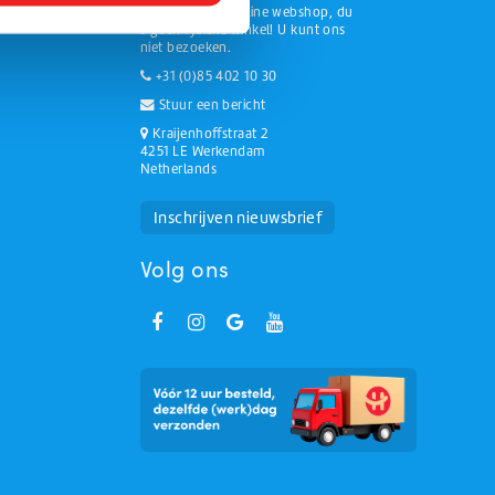
We zijn een online webshop, du
s geen fysieke winkel! U kunt ons
niet bezoeken.
+31 (0)85 402 10 30
Stuur een bericht
Kraijenhoffstraat 2
4251 LE Werkendam
Netherlands
Huchem Support
Hoe kunnen we u helpen?
Inschrijven nieuwsbrief
Volg ons