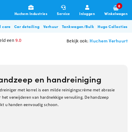
0
Huchem Industries
Service
Inloggen
Winkelwagen
l care
Car detailing
Verhuur
Tankwagen/Bulk
Hugo Collecties
Huchem Verhuurt
eld een
9.0
Bekijk ook:
andzeep en handreiniging
reiniger met korrel is een milde reinigingscrème met abrasie
r het verwijderen van hardnekkige vervuiling. De handzeep
Garages & Transport
Allesreinigers
Poetsdoeken & Sponzen
De-Icing Glycol
Zouten
Disposables
Overige beschermingsmiddelen
Glycol filterunit
Hugo BBQ Collectie
kt u handen eenvoudig schoon.
gneren
Allesreiniger
Poetsdoeken
De-Icing glycol (tot -28C)
Pekelwater
Haarnetjes & Baardnetjes
Oordoppen
Zorg & Beauty
Stofbeheersing / Nevelkanon
n
Ontsmettingsmiddel
Vaatdoeken
De-Icing glycol (tot -57C)
Strooizout
Wikkelfolie
Mondkapjes
Glasreiniger
Poetsdoeken auto & machine
Dooikorrels
Microvezeldoekjes
Herfstartikelen
Klimaatbeheersing
Glycol pomp huren
Schuurpads
Voedingszout
Wegwerp overall