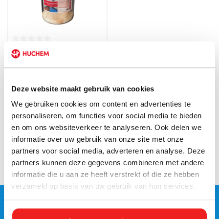
Direct leverbaar
Vloercoating Floorguard 12,5
kg – Professionele coating
voor luchtbehandeling en
technische installaties
Deze website maakt gebruik van cookies
€163,35 Incl. btw
€135,00
We gebruiken cookies om content en advertenties te
personaliseren, om functies voor social media te bieden
en om ons websiteverkeer te analyseren. Ook delen we
Axti Uni Floorguard is een 2-componenten, oplosmiddelvrij,
informatie over uw gebruik van onze site met onze
gepigmenteerd, zelf nivellerende gietvloer op basis van een
partners voor social media, adverteren en analyse. Deze
aromatisch polyurethaan met taai-elastische eigenschappen
partners kunnen deze gegevens combineren met andere
informatie die u aan ze heeft verstrekt of die ze hebben
verzameld op basis van uw gebruik van hun services.
Klantenservice