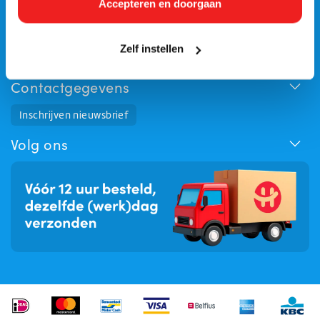
Accepteren en doorgaan
Mijn account
Categorieën
Zelf instellen
Contactgegevens
Huchem Support
Inschrijven nieuwsbrief
Hoe kunnen we u helpen?
Volg ons