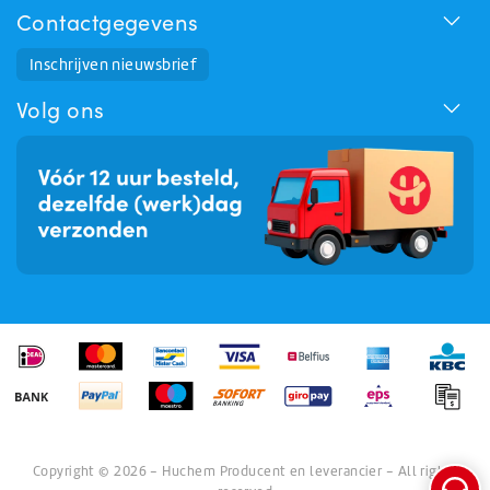
Contactgegevens
Huchem Support
Inschrijven nieuwsbrief
Hoe kunnen we u helpen?
Volg ons
Copyright © 2026 - Huchem Producent en leverancier - All rights