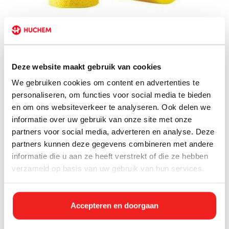
Overige beschermingsmiddelen
Deze website maakt gebruik van cookies
We gebruiken cookies om content en advertenties te
personaliseren, om functies voor social media te bieden
en om ons websiteverkeer te analyseren. Ook delen we
informatie over uw gebruik van onze site met onze
Persoonlijke beschermingsmiddelen (PBM)
partners voor social media, adverteren en analyse. Deze
partners kunnen deze gegevens combineren met andere
Persoonsbeschermingsmiddelen kopen bij
informatie die u aan ze heeft verstrekt of die ze hebben
Huchem
verzameld op basis van uw gebruik van hun services.
Bent u op zoek naar persoonsbeschermingsmiddelen? Neem dan
nu een kijkje in onze webshop. We zijn al jaren dé specialist op
het gebied van reinigingsmiddelen en schoonmaakmiddelen.
Accepteren en doorgaan
Huchem biedt daarom persoonsbeschermingsmiddelen aan om
te zorgen dat uw werkvloer geheel veilig en hygiënisch is. Bestel