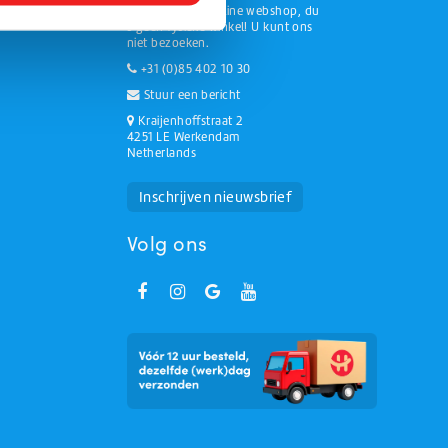
We zijn een online webshop, du
s geen fysieke winkel! U kunt ons
niet bezoeken.
+31 (0)85 402 10 30
Stuur een bericht
Kraijenhoffstraat 2
4251 LE Werkendam
Netherlands
Huchem Support
Hoe kunnen we u helpen?
Inschrijven nieuwsbrief
Volg ons