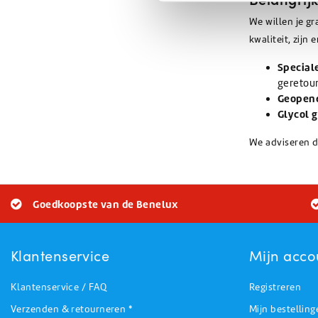
We willen je g
kwaliteit, zijn
Special
geretou
Geopend
Glycol 
We adviseren d
Goedkoopste van de Benelux
Klantenservice
Mijn acco
Klantenservice / FAQ
Registreren
Verzenden & retourneren *
Mijn bestelling