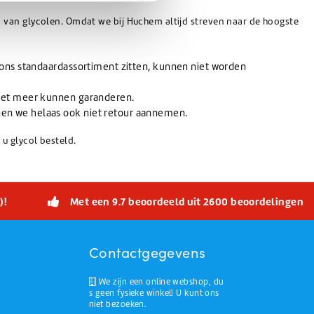
 van glycolen. Omdat we bij Huchem altijd streven naar de hoogste
 ons standaardassortiment zitten, kunnen niet worden
niet meer kunnen garanderen.
nen we helaas ook niet retour aannemen.
u glycol besteld.
)!
Met een 9.7 beoordeeld uit 2600 beoordelingen
Contactgegevens
We zijn een online webshop, du
s geen fysieke winkel! U kunt ons
niet bezoeken.