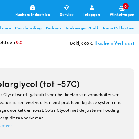
0
Huchem Industries
Service
Inloggen
Winkelwagen
l care
Car detailing
Verhuur
Tankwagen/Bulk
Hugo Collecties
Huchem Verhuurt
eld een
9.0
Bekijk ook:
larglycol (tot -57C)
ar Glycol wordt gebruikt voor het koelen van zonneboilers en
lectoren. Een veel voorkomend probleem bij deze systemen is
Garages & Transport
Allesreinigers
Poetsdoeken & Sponzen
De-Icing Glycol
Zouten
Disposables
Overige beschermingsmiddelen
Glycol filterunit
Hugo BBQ Collectie
tage door kalk en roest. Solar Glycol met de juiste verhouding
gneren
Allesreiniger
Poetsdoeken
De-Icing glycol (tot -28C)
Pekelwater
Haarnetjes & Baardnetjes
Oordoppen
zorgt dit te voorkomen.
Zorg & Beauty
Stofbeheersing / Nevelkanon
n
Ontsmettingsmiddel
Vaatdoeken
De-Icing glycol (tot -57C)
Strooizout
Wikkelfolie
Mondkapjes
s meer
Glasreiniger
Poetsdoeken auto & machine
Dooikorrels
Microvezeldoekjes
Herfstartikelen
Klimaatbeheersing
Glycol pomp huren
Schuurpads
Voedingszout
Wegwerp overall