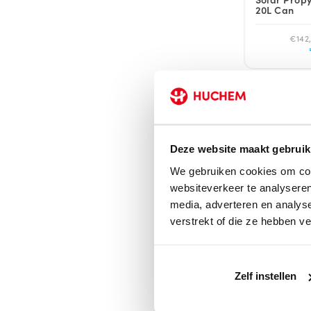
20L Can
€142,
Speciale Propy
Propyleenglyco
leidingen besc
aan systemen di
Deze website maakt gebruik
demiwater en n
We gebruiken cookies om cont
websiteverkeer te analyseren
De Axti Temp S
media, adverteren en analys
Mengverhoudi
verstrekt of die ze hebben v
45% product - 
60% product -
Zelf instellen
Alle verpakking
Belangrij