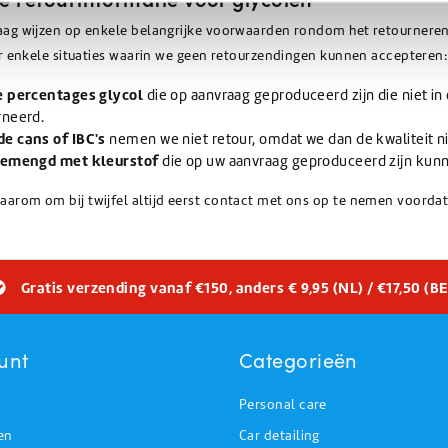
raag wijzen op enkele belangrijke voorwaarden rondom het retourneren
 er enkele situaties waarin we geen retourzendingen kunnen accepteren:
e percentages glycol
die op aanvraag geproduceerd zijn die niet in
rneerd.
e cans of IBC's
nemen we niet retour, omdat we dan de kwaliteit 
gemengd met kleurstof
die op uw aanvraag geproduceerd zijn kun
aarom om bij twijfel altijd eerst contact met ons op te nemen voordat 
Gratis verzending vanaf €150, anders € 9,95 (NL) / €17,50 (BE
unt
Categorieën
Personal care
en
Car detailing