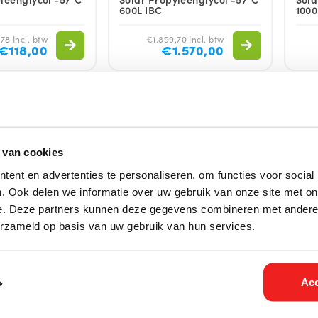
600L IBC
1000
78 Incl. btw
€1.899,70 Incl. btw
€118,00
€1.570,00
leenglycol, Axti Temp Solar, voor zonneboilers en collectoren. Dit pr
l. Het bevat inhibitoren en laag schuimende additieven tegen roest en 
hermt tegen corrosie en productveroudering, ook in aluminium uitgev
e reeds voorzien zijn van een koelvloeistof op basis van Propyleenglyc
 van cookies
iet vluchtig. Heeft Speciale toevoegingen voor extreme temperaturen t
ent en advertenties te personaliseren, om functies voor social
. Ook delen we informatie over uw gebruik van onze site met on
olar -57 geeft een bescherming tot circa -57 graden Celsius.
e. Deze partners kunnen deze gegevens combineren met andere i
ngen
erzameld op basis van uw gebruik van hun services.
55% demiwater = bescherming tot -28 graden Celsius
 40% demiwater = bescherming tot -57 graden Celsius
Acc
en & concentraties zijn verkrijgbaar, vraag naar onze prijzen (
sales@
ke retourinformatie voor glycolen