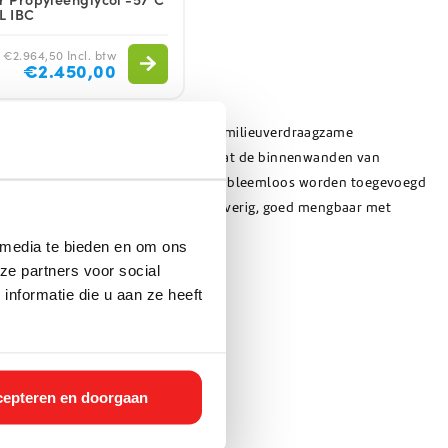
L IBC
€2.964,50 Incl. btw
€2.450,00
oduct is op basis van hygroscopische milieuverdraagzame
kalkafzetting en is niet corrosief, wat de binnenwanden van
oerde leidingen. De vloeistof kan probleemloos worden toegevoegd
ol. Het is vrijwel geurloos, licht kleverig, goed mengbaar met
ot wel +190 graden Celsius.
 media te bieden en om ons
ze partners voor social
nformatie die u aan ze heeft
epteren en doorgaan
huchem.nl
)