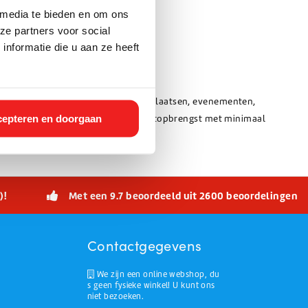
 media te bieden en om ons
ze partners voor social
nformatie die u aan ze heeft
enlopende toepassingen zoals bouwplaatsen, evenementen,
epteren en doorgaan
onstructies leveren ze een hoge lichtopbrengst met minimaal
)!
Met een 9.7 beoordeeld uit 2600 beoordelingen
Contactgegevens
We zijn een online webshop, du
s geen fysieke winkel! U kunt ons
niet bezoeken.