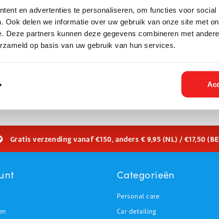
x 185W LED
ent en advertenties te personaliseren, om functies voor social
 | 165.000 Lumen
. Ook delen we informatie over uw gebruik van onze site met on
e. Deze partners kunnen deze gegevens combineren met andere i
75 Incl. btw
€90,75 Incl. btw
€75,00
€75,00
erzameld op basis van uw gebruik van hun services.
ten
bieden betrouwbare, krachtige en duurzame verlichting voor uite
Acc
en en logistieke zones. Dankzij moderne LED-technologie en slimme c
.
Gratis verzending vanaf €150, anders € 9,95 (NL) / €17,50 (BE
unt
Categorieën
Personal care
en
Car detailing