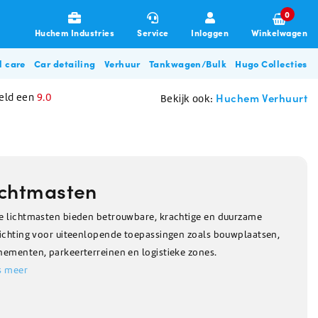
0
Huchem Industries
Service
Inloggen
Winkelwagen
l care
Car detailing
Verhuur
Tankwagen/Bulk
Hugo Collecties
Huchem Verhuurt
eld een
9.0
Bekijk ook:
ichtmasten
e lichtmasten bieden betrouwbare, krachtige en duurzame
lichting voor uiteenlopende toepassingen zoals bouwplaatsen,
Garages & Transport
Allesreinigers
Poetsdoeken & Sponzen
De-Icing Glycol
Zouten
Disposables
Overige beschermingsmiddelen
Glycol filterunit
Hugo BBQ Collectie
nementen, parkeerterreinen en logistieke zones.
gneren
Allesreiniger
Poetsdoeken
De-Icing glycol (tot -28C)
Pekelwater
Haarnetjes & Baardnetjes
Oordoppen
s meer
Zorg & Beauty
Stofbeheersing / Nevelkanon
n
Ontsmettingsmiddel
Vaatdoeken
De-Icing glycol (tot -57C)
Strooizout
Wikkelfolie
Mondkapjes
Glasreiniger
Poetsdoeken auto & machine
Dooikorrels
Microvezeldoekjes
Herfstartikelen
Klimaatbeheersing
Glycol pomp huren
Schuurpads
Voedingszout
Wegwerp overall