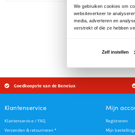
wielen | 4 
We gebruiken cookies om cont
Lichttorens
websiteverkeer te analyseren
media, adverteren en analys
€90,
verstrekt of die ze hebben v
lichtmas
Onze
Zelf instellen
parkeerterrein
energieverbruik
Goedkoopste van de Benelux
Klantenservice
Mijn acco
Klantenservice / FAQ
Registreren
Verzenden & retourneren *
Mijn bestelling