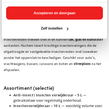
Appartement | Zomer
Muggen racket
Accepteren en doorgaan
€7,87 Incl. btw
€3,38 Incl. btw
€6,50
€2,79
Zelf instellen
Insectenreiniger
lak, glas en kunststof
Insectenresten trekken snel in en kunnen
aantasten. Huchem levert krachtige insectenreinigers die de
uitgedroogde en vastgekoekte insectenresten snel losweken
zonder het oppervlak te beschadigen. Geschikt voor auto’s,
streeploos
vrachtwagens, bussen, caravans en boten en
na het
afspoelen.
Assortiment (selectie)
Anti-Insect | Insecten verwijderaar – 5 L
—
gebruiksklaar voor regelmatig onderhoud.
Insectenverwijderaar – 10 L
— voordelig volume voor