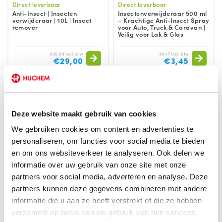
Direct leverbaar
Direct leverbaar
Anti-Insect | Insecten
Insectenverwijderaar 500 ml
verwijderaar | 10L | Insect
– Krachtige Anti-Insect Spray
remover
voor Auto, Truck & Caravan |
Veilig voor Lak & Glas
€35,09 Incl. btw
€4,17 Incl. btw
€29,00
€3,45
Deze website maakt gebruik van cookies
We gebruiken cookies om content en advertenties te
personaliseren, om functies voor social media te bieden
en om ons websiteverkeer te analyseren. Ook delen we
informatie over uw gebruik van onze site met onze
partners voor social media, adverteren en analyse. Deze
partners kunnen deze gegevens combineren met andere
Direct leverbaar
Direct leverbaar
informatie die u aan ze heeft verstrekt of die ze hebben
Insect killer | Fly Away Plug-in
Elektrische vliegenmepper |
verzameld op basis van uw gebruik van hun services.
LED | Vliegen | Muggen |
Fly Away Racket |
Eurom | Huis | Kantoor | Boot |
Muggenmepper | Eurom |