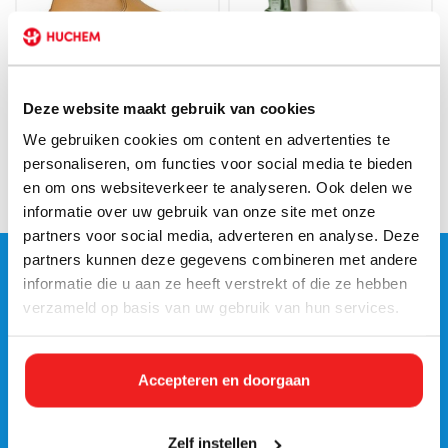
Direct leverbaar
Direct leverbaar
Deze website maakt gebruik van cookies
Jallatte Jalartic CAP
Dunlop Pricemastor | Laarzen
veiligheidslaars S3
| Groene zool | 380BV
We gebruiken cookies om content en advertenties te
personaliseren, om functies voor social media te bieden
€139,15 Incl. btw
€21,18 Incl. btw
€115,00
€17,50
en om ons websiteverkeer te analyseren. Ook delen we
informatie over uw gebruik van onze site met onze
partners voor social media, adverteren en analyse. Deze
partners kunnen deze gegevens combineren met andere
Klantenservice
informatie die u aan ze heeft verstrekt of die ze hebben
verzameld op basis van uw gebruik van hun services.
Mijn account
Categorieën
Accepteren en doorgaan
Contactgegevens
Zelf instellen