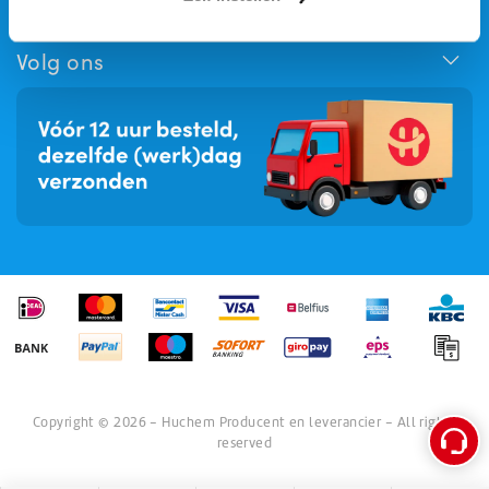
Huchem Support
Inschrijven nieuwsbrief
Hoe kunnen we u helpen?
Volg ons
Copyright © 2026 - Huchem Producent en leverancier - All rights
reserved