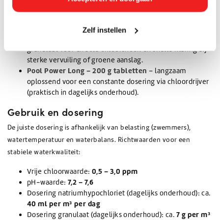
Natriumhypochloriet 12,5% – 24 kg can
– vloeibare
chlooroplossing voor onderhoud en schokbehandeling
(handmatige of eenvoudige dosering).
Zelf instellen
Pool Power Shock 55/G – 1 kg
– snel oplossend
granulaat voor directe chloorshock en snelle klaring bij
sterke vervuiling of groene aanslag.
Pool Power Long – 200 g tabletten
– langzaam
oplossend voor een constante dosering via chloordrijver
(praktisch in dagelijks onderhoud).
Gebruik en dosering
De juiste dosering is afhankelijk van belasting (zwemmers),
watertemperatuur en waterbalans. Richtwaarden voor een
stabiele waterkwaliteit:
0,5 – 3,0 ppm
Vrije chloorwaarde:
7,2 – 7,6
pH-waarde:
Dosering natriumhypochloriet (dagelijks onderhoud): ca.
40 ml per m³ per dag
7 g per m³
Dosering granulaat (dagelijks onderhoud): ca.