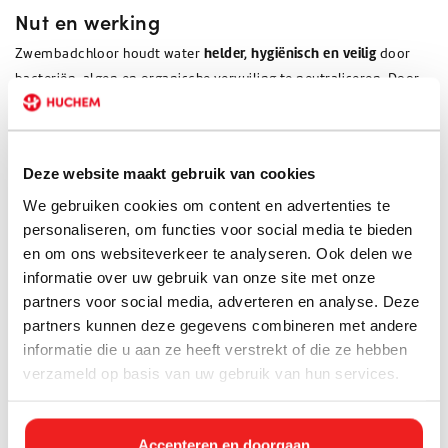
Nut en werking
helder, hygiënisch en veilig
Zwembadchloor houdt water
door
bacteriën, algen en organische vervuiling te neutraliseren. Door
groene aanslag
de chloorwaarde op peil te houden worden
,
geurtjes en afzettingen op wanden en bodem voorkomen. De
keuze voor tabletten, granulaat of vloeibaar chloor hangt af van
Deze website maakt gebruik van cookies
de gewenste doseringsmethode en de belasting van het bad.
We gebruiken cookies om content en advertenties te
Assortiment zwembadchloor bij
personaliseren, om functies voor social media te bieden
Huchem
en om ons websiteverkeer te analyseren. Ook delen we
informatie over uw gebruik van onze site met onze
partners voor social media, adverteren en analyse. Deze
Grootverbruik (professioneel)
partners kunnen deze gegevens combineren met andere
Natriumhypochloriet 12,5% – IBC ± 1150 kg
– voor
informatie die u aan ze heeft verstrekt of die ze hebben
automatische dosering bij zwembaden, sportcomplexen,
verzameld op basis van uw gebruik van hun services.
vakantieparken en instellingen.
Kleinverbruik (particulier en kleinzakelijk)
Accepteren en doorgaan