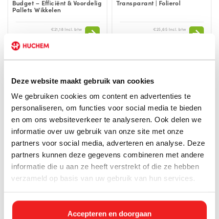
Budget – Efficiënt & Voordelig
Transparant | Folierol
Pallets Wikkelen
€21,18 Incl. btw
€25,65 Incl. btw
€17,50
€21,20
Deze website maakt gebruik van cookies
We gebruiken cookies om content en advertenties te
personaliseren, om functies voor social media te bieden
en om ons websiteverkeer te analyseren. Ook delen we
informatie over uw gebruik van onze site met onze
partners voor social media, adverteren en analyse. Deze
partners kunnen deze gegevens combineren met andere
informatie die u aan ze heeft verstrekt of die ze hebben
Direct leverbaar
Direct leverbaar
verzameld op basis van uw gebruik van hun services.
Bouwfolie | Afdekfolie | 6 x 50
Handwikkelfolie Dispenser
mtr.| T100 | Transparant |
45–50 cm | Chroom | Huchem
Folierol
Accepteren en doorgaan
€25,65 Incl. btw
€32,07 Incl. btw