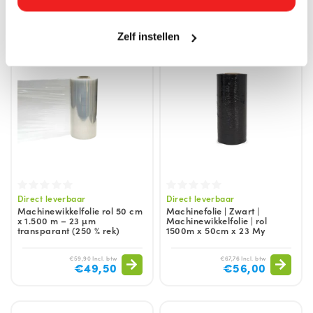
€21,20
€26,50
Zelf instellen
Direct leverbaar
Direct leverbaar
Machinewikkelfolie rol 50 cm
Machinefolie | Zwart |
x 1.500 m – 23 µm
Machinewikkelfolie | rol
transparant (250 % rek)
1500m x 50cm x 23 My
€59,90 Incl. btw
€67,76 Incl. btw
€49,50
€56,00