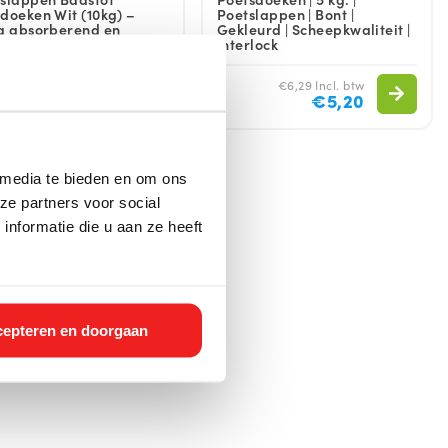
doeken Wit (10kg) –
Poetslappen | Bont |
a absorberend en
Gekleurd | Scheepkwaliteit |
ruikbaar
Interlock
€25,35 Incl. btw
€6,29 Incl. btw
€20,95
€5,20
 media te bieden en om ons
ze partners voor social
nformatie die u aan ze heeft
epteren en doorgaan