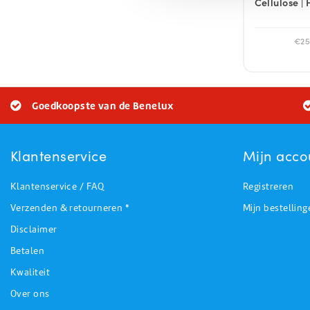
Cellulose |
€25,
Goedkoopste van de Benelux
Klantenservice
Mijn acco
Klantenservice / FAQ
Registreren
Verzenden & retourneren *
Mijn bestelling
Disclaimer
Betalen
Kwaliteit
Over ons