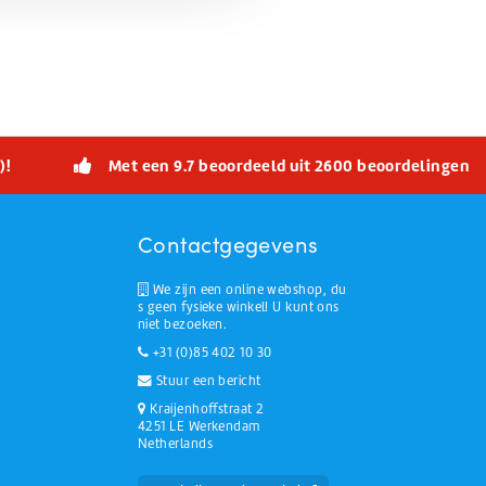
)!
Met een 9.7 beoordeeld uit 2600 beoordelingen
Contactgegevens
We zijn een online webshop, du
s geen fysieke winkel! U kunt ons
niet bezoeken.
+31 (0)85 402 10 30
Stuur een bericht
Kraijenhoffstraat 2
4251 LE Werkendam
Netherlands
Huchem Support
Hoe kunnen we u helpen?