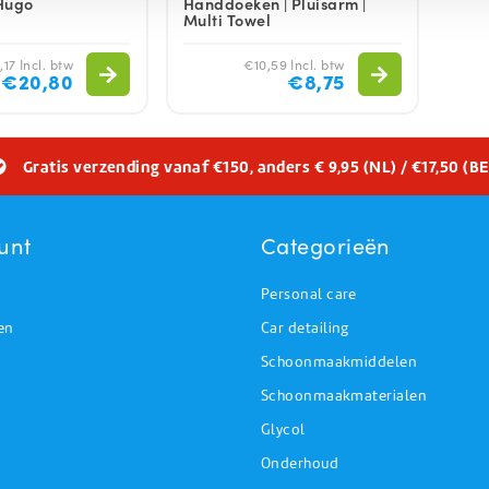
 Hugo
Handdoeken | Pluisarm |
Multi Towel
17 Incl. btw
€10,59 Incl. btw
€20,80
€8,75
Gratis verzending vanaf €150, anders € 9,95 (NL) / €17,50 (BE
unt
Categorieën
Personal care
en
Car detailing
Schoonmaakmiddelen
Schoonmaakmaterialen
Glycol
Onderhoud