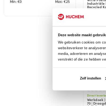
Min: €
0
Max: €
25
Industriële
Recycled K
€15
Deze website maakt gebruik
We gebruiken cookies om cont
websiteverkeer te analyseren
media, adverteren en analys
verstrekt of die ze hebben v
Zelf instellen
Direct leverb
Werkdoek | 
70 | Draagd