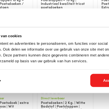
 Poetsdoeken /
Industrieel kwaliteit tricot
Poet
atoen
poetsdoeken
Extr
(bont/gekleurde mix)
herb
,13 Incl. btw
€12,04 Incl. btw
€12,50
€9,95
 van cookies
ent en advertenties te personaliseren, om functies voor social
. Ook delen we informatie over uw gebruik van onze site met on
e. Deze partners kunnen deze gegevens combineren met andere i
erzameld op basis van uw gebruik van hun services.
Acc
aar
Direct leverbaar
Poetsdoek | extra
Poetsdoeken | 2 Kg. | Witte
oos | Wit
Badstof | Poetslappen |