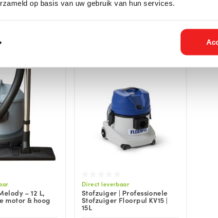
 Pelletzuiger |
Eurom | Compact | Huis |
Truc
erzameld op basis van uw gebruik van hun services.
penhaard
Hobby | Bouw
59 Incl. btw
€67,94 Incl. btw
€49,25
€56,15
Acc
aar
Direct leverbaar
Melody – 12 L,
Stofzuiger | Professionele
lle motor & hoog
Stofzuiger Floorpul KV15 |
15L