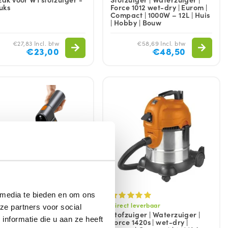
tuks
Force 1012 wet-dry | Eurom |
Compact | 1000W – 12L | Huis
| Hobby | Bouw
€27,83 Incl. btw
€58,69 Incl. btw
€23,00
€48,50
 media te bieden en om ons
op voorraad
Direct leverbaar
ze partners voor social
stofzuiger | Krachtige
Stofzuiger | Waterzuiger |
nformatie die u aan ze heeft
dloze voor Auto, Boat,
Force 1420s | wet-dry |