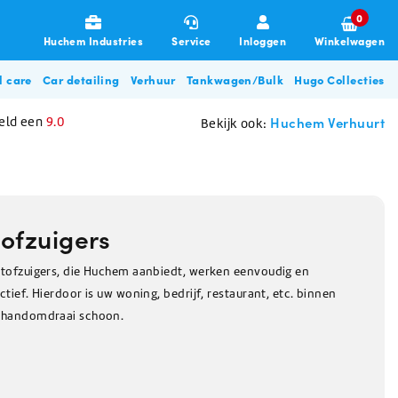
0
Huchem Industries
Service
Inloggen
Winkelwagen
l care
Car detailing
Verhuur
Tankwagen/Bulk
Hugo Collecties
Huchem Verhuurt
eld een
9.0
Bekijk ook:
tofzuigers
stofzuigers, die Huchem aanbiedt, werken eenvoudig en
ctief. Hierdoor is uw woning, bedrijf, restaurant, etc. binnen
Garages & Transport
Allesreinigers
Poetsdoeken & Sponzen
De-Icing Glycol
Zouten
Disposables
Overige beschermingsmiddelen
Glycol filterunit
Hugo BBQ Collectie
 handomdraai schoon.
gneren
Allesreiniger
Poetsdoeken
De-Icing glycol (tot -28C)
Pekelwater
Haarnetjes & Baardnetjes
Oordoppen
Zorg & Beauty
Stofbeheersing / Nevelkanon
n
Ontsmettingsmiddel
Vaatdoeken
De-Icing glycol (tot -57C)
Strooizout
Wikkelfolie
Mondkapjes
Glasreiniger
Poetsdoeken auto & machine
Dooikorrels
Microvezeldoekjes
Herfstartikelen
Klimaatbeheersing
Glycol pomp huren
Schuurpads
Voedingszout
Wegwerp overall