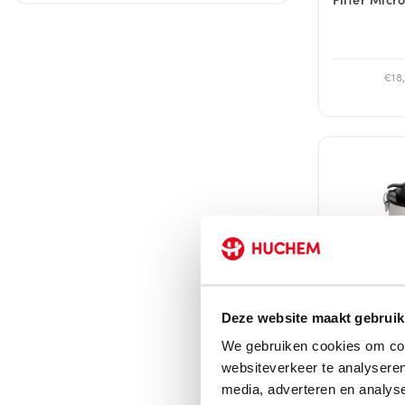
€18,
Deze website maakt gebruik
We gebruiken cookies om cont
Direct leverb
websiteverkeer te analyseren
Aszuiger | 
media, adverteren en analys
Force 1218 |