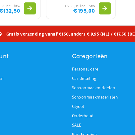
33 Incl. btw
€235,95 Incl. btw
€132,50
€195,00
Gratis verzending vanaf €150, anders € 9,95 (NL) / €17,50 (BE
unt
Categorieën
Personal care
en
Car detailing
Schoonmaakmiddelen
Schoonmaakmaterialen
Glycol
Onderhoud
SALE
Bescherming