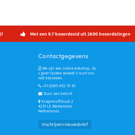
)!
Met een 9.7 beoordeeld uit 2600 beoordelingen
Contactgegevens
We zijn een online webshop, du
s geen fysieke winkel! U kunt ons
niet bezoeken.
+31 (0)85 402 10 30
Stuur een bericht
Kraijenhoffstraat 2
4251 LE Werkendam
Netherlands
Huchem Support
Hoe kunnen we u helpen?
Inschrijven nieuwsbrief