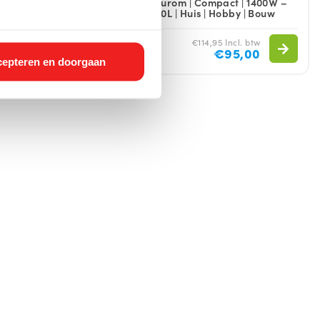
k & Caravan
Eurom | Compact | 1400W –
20L | Huis | Hobby | Bouw
€78,65 Incl. btw
€114,95 Incl. btw
€65,00
€95,00
epteren en doorgaan