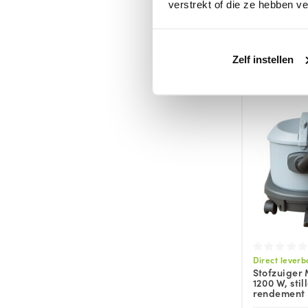
stofzuiger |
verstrekt of die ze hebben v
Kachel | O
€59,
Zelf instellen
Direct leverb
Stofzuiger 
1200 W, sti
rendement