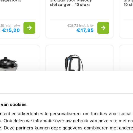
stofzuiger - 10 stuks
10 s
39 Incl. btw
€21,72 Incl. btw
€15,20
€17,95
 van cookies
ent en advertenties te personaliseren, om functies voor social
aar
Direct leverbaar
Niet 
. Ook delen we informatie over uw gebruik van onze site met on
Ash Cleaner |
Hogedrukreiniger |
Hand
e. Deze partners kunnen deze gegevens combineren met andere i
 Eurom | As
Highpressure| Force 1401 |
Draa