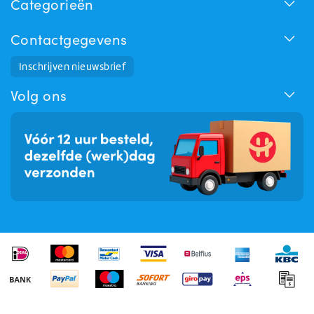
Categorieën
Contactgegevens
Huchem Support
Inschrijven nieuwsbrief
Hoe kunnen we u helpen?
Volg ons