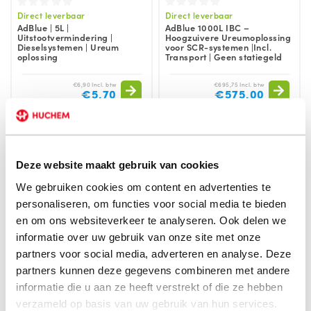
Direct leverbaar
Direct leverbaar
AdBlue | 5L |
AdBlue 1000L IBC –
Uitstootvermindering |
Hoogzuivere Ureumoplossing
Dieselsystemen | Ureum
voor SCR-systemen |Incl.
oplossing
Transport | Geen statiegeld
€6,90 Incl. btw
€695,75 Incl. btw
€5,70
€575,00
Deze website maakt gebruik van cookies
We gebruiken cookies om content en advertenties te
personaliseren, om functies voor social media te bieden
en om ons websiteverkeer te analyseren. Ook delen we
informatie over uw gebruik van onze site met onze
partners voor social media, adverteren en analyse. Deze
partners kunnen deze gegevens combineren met andere
informatie die u aan ze heeft verstrekt of die ze hebben
Direct leverbaar
Direct leverbaar
AdBlue | BASF | 1000L |
OptiSpray™ | 1000L | AdBlue |
verzameld op basis van uw gebruik van hun services.
Uitstootvermindering |
Ureumoplossing