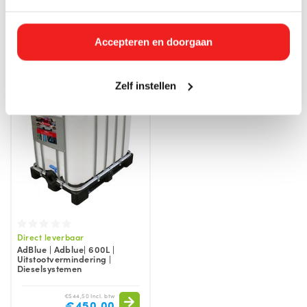
Dieselsystemen
€738,10 Incl. btw
€816,75 Incl. btw
Accepteren en doorgaan
€610,00
€675,00
Zelf instellen
Direct leverbaar
AdBlue | Adblue| 600L |
Uitstootvermindering |
Dieselsystemen
€544,50 Incl. btw
€450,00