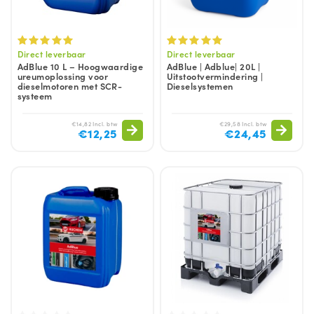
Direct leverbaar
Direct leverbaar
AdBlue 10 L – Hoogwaardige
AdBlue | Adblue| 20L |
ureumoplossing voor
Uitstootvermindering |
dieselmotoren met SCR-
Dieselsystemen
systeem
€14,82 Incl. btw
€29,58 Incl. btw
€12,25
€24,45