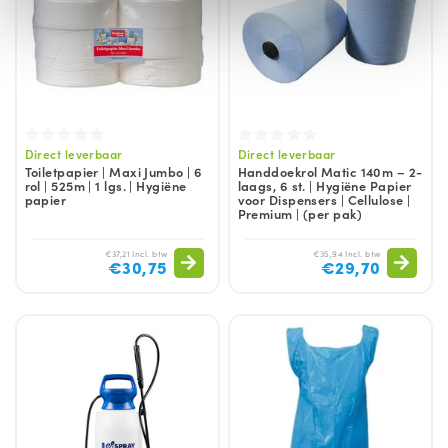
Direct leverbaar
Direct leverbaar
Toiletpapier | Maxi Jumbo | 6
Handdoekrol Matic 140m – 2-
rol | 525m | 1 lgs. | Hygiëne
laags, 6 st. | Hygiëne Papier
papier
voor Dispensers | Cellulose |
Premium | (per pak)
€37,21 Incl. btw
€35,94 Incl. btw
€30,75
€29,70