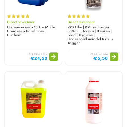
Direct leverbaar
Direct leverbaar
Dispenserzeep 10 L – Milde
RVS Olie | RVS Verzorger |
Handzeep Parelmoer |
500ml | Horeca | Keuken |
Huchem
Food | Hygiëne |
Onderhoudsmiddel RVS | +
Trigger
€29,65 Incl. btw
€6,66 Incl. btw
€24,50
€5,50