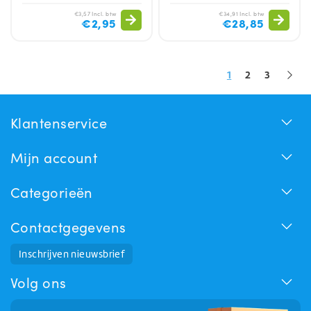
€3,57 Incl. btw
€34,91 Incl. btw
€2,95
€28,85
1
2
3
Klantenservice
Mijn account
Categorieën
Contactgegevens
Huchem Support
Inschrijven nieuwsbrief
Hoe kunnen we u helpen?
Volg ons