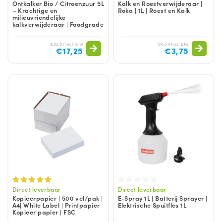
Ontkalker Bio / Citroenzuur 5L
Kalk en Roestverwijderaar |
– Krachtige en
Roka | 1L | Roest en Kalk
milieuvriendelijke
kalkverwijderaar | Foodgrade
€20,87 Incl. btw
€4,54 Incl. btw
€17,25
€3,75
Direct leverbaar
Direct leverbaar
Kopieerpapier | 500 vel/pak |
E-Spray 1L | Batterij Sprayer |
A4| White Label | Printpapier
Elektrische Spuitfles 1L
Kopieer papier | FSC