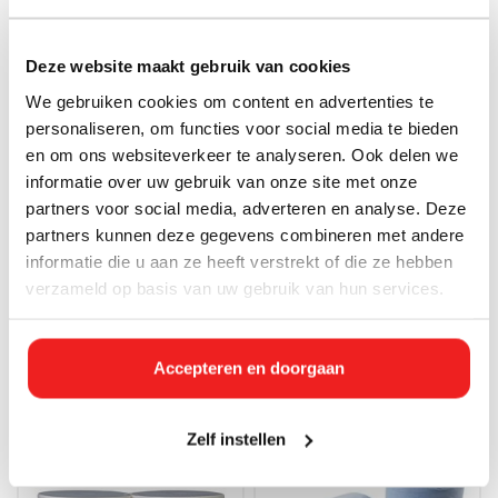
Deze website maakt gebruik van cookies
We gebruiken cookies om content en advertenties te
personaliseren, om functies voor social media te bieden
en om ons websiteverkeer te analyseren. Ook delen we
informatie over uw gebruik van onze site met onze
partners voor social media, adverteren en analyse. Deze
partners kunnen deze gegevens combineren met andere
Direct leverbaar
Direct leverbaar
informatie die u aan ze heeft verstrekt of die ze hebben
Glansspoelmiddel 10L –
Vaatwasmiddel vloeibaar 10
Professioneel naglansmiddel
L — Professional voor horeca
verzameld op basis van uw gebruik van hun services.
voor vaatwasmachines
€39,33 Incl. btw
€23,60 Incl. btw
€32,50
€19,50
Accepteren en doorgaan
Zelf instellen