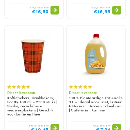
€19,97 Incl. btw
€20,51 Incl. btw
€16,50
€16,95
Direct leverbaar
Direct leverbaar
Koffiebekers, Drinkbekers,
100 % Plantaardige Frituurolie
Scotty, 180 ml – 2500 stuks |
3 L – Ideaal voor Friet, Frituur
Sterke, recyclebare
& Horeca | Bakken | Vloeibaar
wegwerpbekers | Geschikt
| Cafetaria | Kantine
voor koffie en thee
€48,94 Incl. btw
€7,67 Incl. btw
€40,45
€7,04