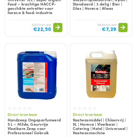
Food – krachtige HACCP-
Standaard | 3 delig | Bier |
geschikte ontvetter voor
Glas | Horeca | Afwas
horeca & food-industrie
€27,23 Incl. btw
€8,82 Incl. btw
€22,50
€7,29
Direct leverbaar
Direct leverbaar
Handzeep Ongeparfumeerd
Vaatwasmiddel | Chloorvrij |
5 L – Milde, Geurvrije
5L | Horeca | Vloeibaar |
Vloeibare Zeep voor
Catering | Hotel | Universeel |
Professioneel Gebruik
Vaatwasmachine