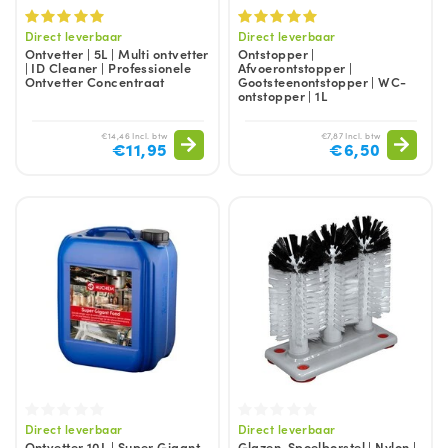
Direct leverbaar
Direct leverbaar
Ontvetter | 5L | Multi ontvetter
Ontstopper |
| ID Cleaner | Professionele
Afvoerontstopper |
Ontvetter Concentraat
Gootsteenontstopper | WC-
ontstopper | 1L
€14,46 Incl. btw
€7,87 Incl. btw
€11,95
€6,50
Direct leverbaar
Direct leverbaar
Ontvetter 10L | Super Gigant
Glazen-Spoelborstel | Nylon |