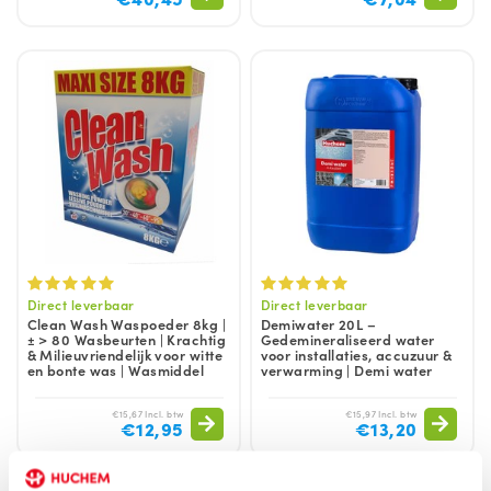
Direct leverbaar
Direct leverbaar
Clean Wash Waspoeder 8kg |
Demiwater 20L –
± > 80 Wasbeurten | Krachtig
Gedemineraliseerd water
& Milieuvriendelijk voor witte
voor installaties, accuzuur &
en bonte was | Wasmiddel
verwarming | Demi water
€15,67 Incl. btw
€15,97 Incl. btw
€12,95
€13,20