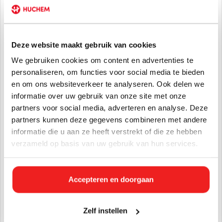
hoef je niet steeds weer kalk- en roestverwijderaar te
bestellen.
Gebruiksaanwijzing
Deze website maakt gebruik van cookies
Huchem Roka verdunnen met water van 1:1 tot 1:10,
We gebruiken cookies om content en advertenties te
afhankelijk van de vervuiling. Huchem kalk- en
personaliseren, om functies voor social media te bieden
roestverwijderaar bij voorkeur op een droge ondergrond
en om ons websiteverkeer te analyseren. Ook delen we
aanbrengen met behulp van een borstel, sprayer of door
onder te dompelen. Vervolgens moet u de kalk- en
informatie over uw gebruik van onze site met onze
roestverwijderaar even laten inwerken en daarna grondig
partners voor social media, adverteren en analyse. Deze
afspoelen met water. De onverdunde Roka moet u 1 tot 5
partners kunnen deze gegevens combineren met andere
minuten laten inwerken.
informatie die u aan ze heeft verstrekt of die ze hebben
verzameld op basis van uw gebruik van hun services.
Bij voorkeur altijd eerst uittesten op een onopvallende plek!
Toepassingsgebieden
Accepteren en doorgaan
Binnenvaartschepen
Pleziervaartuigen
Bestrating
Zelf instellen