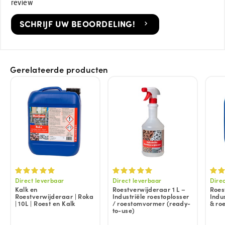
review
SCHRIJF UW BEOORDELING!
Gerelateerde producten
Direct leverbaar
Direct leverbaar
Dire
Kalk en
Roestverwijderaar 1 L –
Roes
Roestverwijderaar | Roka
Industriële roestoplosser
Indu
| 10L | Roest en Kalk
/ roestomvormer (ready-
& ro
to-use)