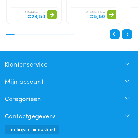
€28,44 Incl. btw
€6,66 Incl. btw
€23,50
€5,50
Klantenservice
Mijn account
Categorieën
Contactgegevens
Inschrijven nieuwsbrief
Huchem Support
Hoe kunnen we u helpen?