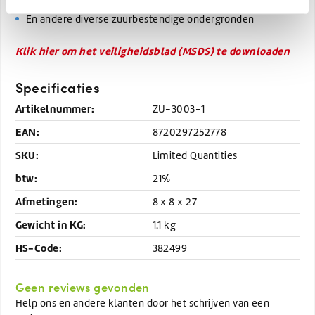
Tegelwerk
En andere diverse zuurbestendige ondergronden
Klik hier om het veiligheidsblad (MSDS) te downloaden
Specificaties
Artikelnummer:
ZU-3003-1
EAN:
8720297252778
SKU:
Limited Quantities
btw:
21%
Afmetingen:
8 x 8 x 27
Gewicht in KG:
1.1 kg
HS-Code:
382499
Geen reviews gevonden
Help ons en andere klanten door het schrijven van een