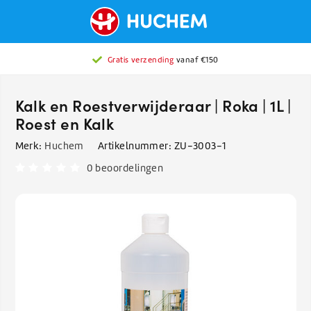
2776 beoordelingen
Gratis verzending
met gemiddeld een
vanaf €150
9.0
Kalk en Roestverwijderaar | Roka | 1L |
Roest en Kalk
Merk:
Huchem
Artikelnummer:
ZU-3003-1
0 beoordelingen