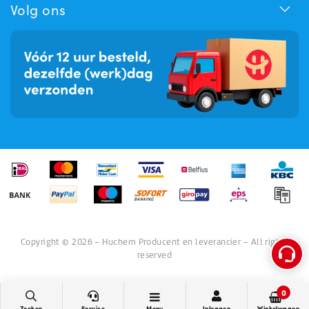
Volg ons
Copyright © 2026 - Huchem Producent en leverancier - All rights
reserved
0
Zoeken
Service
Menu
Inloggen
Winkelwagen