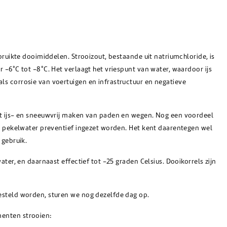
bruikte dooimiddelen. Strooizout, bestaande uit natriumchloride, is
 -6°C tot -8°C. Het verlaagt het vriespunt van water, waardoor ijs
ls corrosie van voertuigen en infrastructuur en negatieve
het ijs- en sneeuwvrij maken van paden en wegen. Nog een voordeel
an pekelwater preventief ingezet worden. Het kent daarentegen wel
 gebruik.
ater, en daarnaast effectief tot -25 graden Celsius. Dooikorrels zijn
esteld worden, sturen we nog dezelfde dag op.
menten strooien: