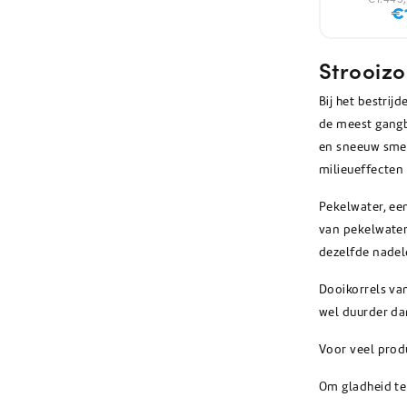
€
Strooiz
Bij het bestrij
de meest gangba
en sneeuw smel
milieueffecten 
Pekelwater, ee
van pekelwater
dezelfde nadele
Dooikorrels van
wel duurder da
Voor veel prod
Om gladheid te