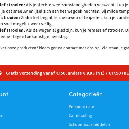
ief strooien:
Als je slechte weersomstandigheden verwacht, kun je 
je dat sneeuw en ijzel zich aan het wegdek hechten. Bij milde temp
 strooien:
Zodra het begint te sneeuwen of te ijzelen, kun je cura
zo snel mogelijk weer veilig.
ief strooien:
Als de wegen al glad zijn, kun je repressief strooien.
entief tegen toekomstige neerslag.
over onze producten? Neem gerust contact met ons op. We staan je gr
Gratis verzending vanaf €150, anders € 9,95 (NL) / €17,50 (BE
unt
Categorieën
Personal care
en
Car detailing
Schoonmaakmiddelen