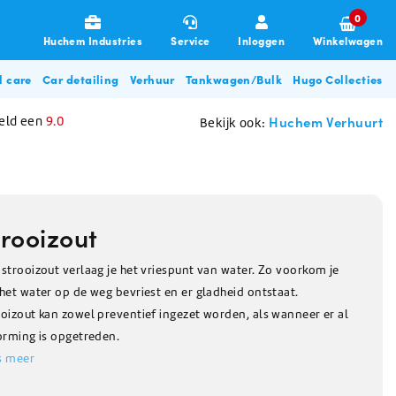
0
Huchem Industries
Service
Inloggen
Winkelwagen
l care
Car detailing
Verhuur
Tankwagen/Bulk
Hugo Collecties
Huchem Verhuurt
eld een
9.0
Bekijk ook:
trooizout
strooizout verlaag je het vriespunt van water. Zo voorkom je
het water op de weg bevriest en er gladheid ontstaat.
Garages & Transport
Allesreinigers
Poetsdoeken & Sponzen
De-Icing Glycol
Zouten
Disposables
Overige beschermingsmiddelen
Glycol filterunit
Hugo BBQ Collectie
oizout kan zowel preventief ingezet worden, als wanneer er al
gneren
Allesreiniger
Poetsdoeken
De-Icing glycol (tot -28C)
Pekelwater
Haarnetjes & Baardnetjes
Oordoppen
orming is opgetreden.
Zorg & Beauty
Stofbeheersing / Nevelkanon
n
Ontsmettingsmiddel
Vaatdoeken
De-Icing glycol (tot -57C)
Strooizout
Wikkelfolie
Mondkapjes
s meer
Glasreiniger
Poetsdoeken auto & machine
Dooikorrels
Microvezeldoekjes
Herfstartikelen
Klimaatbeheersing
Glycol pomp huren
Schuurpads
Voedingszout
Wegwerp overall