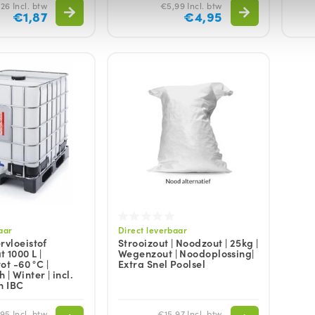
26 Incl. btw
€5,99 Incl. btw
€1,87
€4,95
aar
Direct leverbaar
rvloeistof
Strooizout | Noodzout | 25kg |
 1000 L |
Wegenzout | Noodoplossing|
tot -60 °C |
Extra Snel Poolsel
| Winter | incl.
n IBC
95 Incl. btw
€15,97 Incl. btw