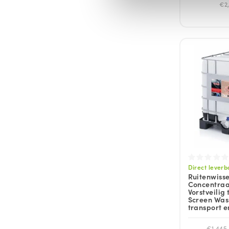
€2,
Direct leverb
Ruitenwisse
Concentraat
Vorstveilig 
Screen Wash 
transport e
€1.445,