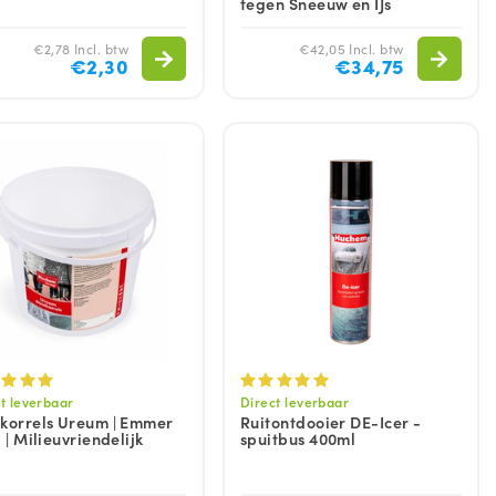
tegen Sneeuw en IJs
€2,78 Incl. btw
€42,05 Incl. btw
€2,30
€34,75
t leverbaar
Direct leverbaar
korrels Ureum | Emmer
Ruitontdooier DE-Icer -
. | Milieuvriendelijk
spuitbus 400ml