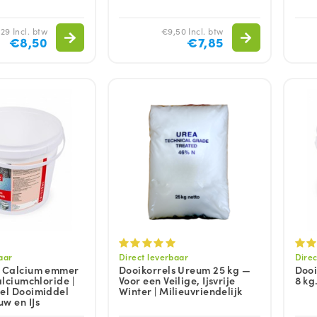
29 Incl. btw
€9,50 Incl. btw
€8,50
€7,85
aar
Direct leverbaar
Direc
s Calcium emmer
Dooikorrels Ureum 25 kg —
Dooi
alciumchloride |
Voor een Veilige, Ijsvrije
8 kg
eel Dooimiddel
Winter | Milieuvriendelijk
w en IJs