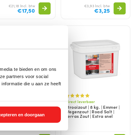
€21,18 Incl. btw
€3,93 Incl. btw
€17,50
€3,25
 media te bieden en om ons
ze partners voor social
nformatie die u aan ze heeft
t leverbaar
Direct leverbaar
enwisservloeistof |
Strooizout | 8 kg. | Emmer |
entraat | 20 ltr. | -60
Wegenzout | Road Salt |
epteren en doorgaan
en | Screen Wash |
Terras Zout | Extra snel
ensproeier Antivries |
er