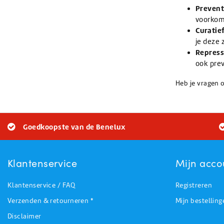
Prevent
voorkom 
Curatief
je deze 
Repress
ook prev
Heb je vragen 
Goedkoopste van de Benelux
Klantenservice
Mijn acco
Klantenservice / FAQ
Registreren
Verzenden & retourneren *
Mijn bestelling
Disclaimer