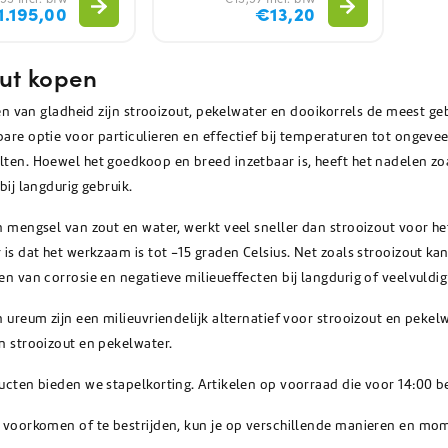
1.195,00
€13,20
out kopen
den van gladheid zijn strooizout, pekelwater en dooikorrels de meest ge
re optie voor particulieren en effectief bij temperaturen tot ongeveer
ten. Hoewel het goedkoop en breed inzetbaar is, heeft het nadelen zoa
bij langdurig gebruik.
n mengsel van zout en water, werkt veel sneller dan strooizout voor 
 is dat het werkzaam is tot -15 graden Celsius. Net zoals strooizout k
n van corrosie en negatieve milieueffecten bij langdurig of veelvuldig
 ureum zijn een milieuvriendelijk alternatief voor strooizout en pekelw
n strooizout en pekelwater.
ucten bieden we stapelkorting. Artikelen op voorraad die voor 14:00 b
 voorkomen of te bestrijden, kun je op verschillende manieren en mo