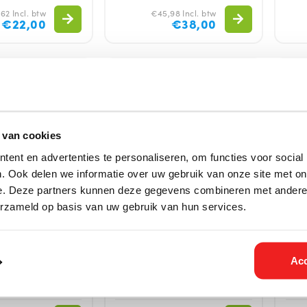
62 Incl. btw
€45,98 Incl. btw
€22,00
€38,00
 van cookies
ent en advertenties te personaliseren, om functies voor social
. Ook delen we informatie over uw gebruik van onze site met on
e. Deze partners kunnen deze gegevens combineren met andere i
erzameld op basis van uw gebruik van hun services.
aar
Direct leverbaar
Direc
ml — Snel IJsvrij,
Strooizout | 4 kg. |
Ruit
bben |
Wegenzout | Road Salt |
Conc
Acc
oier Spray |
Terras Zout | Extra snel
Grad
jsvrij
Ruit
Wint