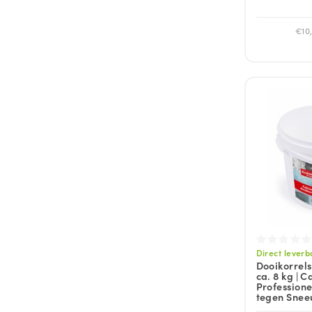
€10,
Direct leverb
Dooikorrel
ca. 8 kg | C
Profession
tegen Sneeu