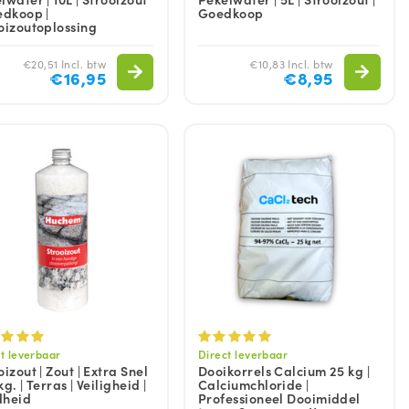
edkoop |
Goedkoop
oizoutoplossing
€20,51 Incl. btw
€10,83 Incl. btw
€16,95
€8,95
t leverbaar
Direct leverbaar
oizout | Zout | Extra Snel
Dooikorrels Calcium 25 kg |
 kg. | Terras | Veiligheid |
Calciumchloride |
dheid
Professioneel Dooimiddel