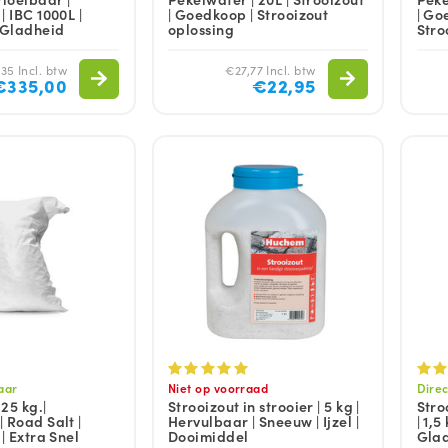
| IBC 1000L |
| Goedkoop | Strooizout
| Go
 Gladheid
oplossing
Stro
35 Incl. btw
€27,77 Incl. btw
€335,00
€22,95
aar
Niet op voorraad
Direc
 25 kg.|
Strooizout in strooier | 5 kg |
Stro
 Road Salt |
Hervulbaar | Sneeuw | Ijzel |
| 1,5
| Extra Snel
Dooimiddel
Gla