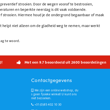
preventief strooien. Door de wegen vooraf te bestrooien,
eraturen en beperkte neerslag is dit vaak voldoende.
tief strooien. Hiermee houd je de ondergrond begaanbaar of maak
 Dit helpt niet alleen om de gladheid weg te nemen, maar werkt
aag te woord.
)!
Met een 9.7 beoordeeld uit 2600 beoordelingen
Contactgegevens
We zijn een online webshop, du
s geen fysieke winkel! U kunt ons
niet bezoeken.
+31 (0)85 402 10 30