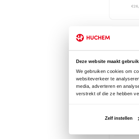
€26,
Deze website maakt gebruik
We gebruiken cookies om cont
websiteverkeer te analyseren
media, adverteren en analys
verstrekt of die ze hebben v
Direct leverb
DE-Icer 500 
Zonder Kra
Zelf instellen
Ruitenontdo
Antivries | I