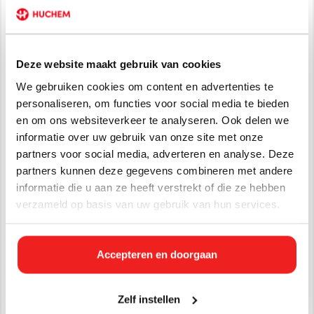
herhalen.
Vloeibare pekel is werkzaam tot temperaturen tot – 15 C.
5 liter pekel is goed voor ca. 30 m2 oppervlakte.
Deze website maakt gebruik van cookies
Pekel is minder belastend voor het milieu omdat de
pekeloplossing een besparing van 80% geeft t.o.v. droog
We gebruiken cookies om content en advertenties te
zout.
personaliseren, om functies voor social media te bieden
en om ons websiteverkeer te analyseren. Ook delen we
Klik hier om het datablad te downloaden
informatie over uw gebruik van onze site met onze
partners voor social media, adverteren en analyse. Deze
Klik hier om het veiligheidsblad (MSDS) te downloaden
partners kunnen deze gegevens combineren met andere
Let op: de verpakking op de afbeelding kan afwijken van het
informatie die u aan ze heeft verstrekt of die ze hebben
geleverde product. De blauwe can wordt in de praktijk vaak
verzameld op basis van uw gebruik van hun services.
transparant geleverd.
Specificaties
Accepteren en doorgaan
Artikelnummer:
274327-20
EAN:
8720297251924
Zelf instellen