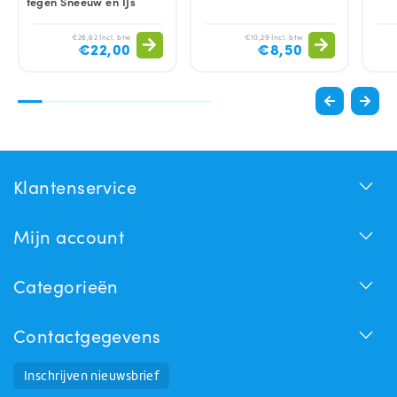
tegen Sneeuw en IJs
€26,62 Incl. btw
€10,29 Incl. btw
€22,00
€8,50
Klantenservice
Mijn account
Categorieën
Contactgegevens
Inschrijven nieuwsbrief
Huchem Support