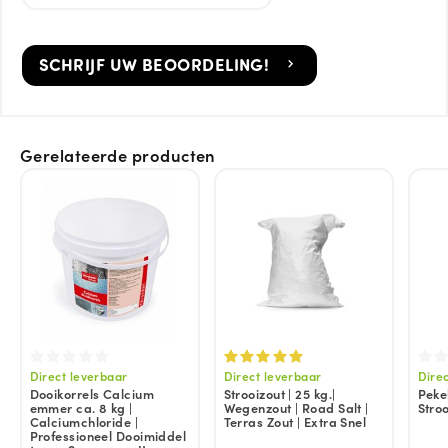
SCHRIJF UW BEOORDELING!
Gerelateerde producten
Direct leverbaar
Direct leverbaar
Dire
Dooikorrels Calcium
Strooizout | 25 kg.|
Pekel
emmer ca. 8 kg |
Wegenzout | Road Salt |
Stro
Calciumchloride |
Terras Zout | Extra Snel
Professioneel Dooimiddel