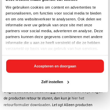
Het BTW tarief voor België bedraagt 21%, is het zakelijk, dan
We gebruiken cookies om content en advertenties te
vragen wij uw btw nummer in te vullen en wordt het verlegd.
personaliseren, om functies voor social media te bieden
en om ons websiteverkeer te analyseren. Ook delen we
Voor België geldt dat een overboeking binnen een werkdag
informatie over uw gebruik van onze site met onze
verwerkt wordt. Een bestelling op vrijdagmiddag zal daarom
partners voor social media, adverteren en analyse. Deze
pas op dinsdagmorgen verwerkt worden. Andere
partners kunnen deze gegevens combineren met andere
betaalmethoden zoals bijvoorbeeld Bankcontact, Belfius,
informatie die u aan ze heeft verstrekt of die ze hebben
Creditcard en Paypal worden wel direct verwerkt.
verzameld op basis van uw gebruik van hun services.
Retourzendingen
Mocht je om wat voor reden dan ook niet tevreden zijn, neem
Accepteren en doorgaan
dan
contact
met ons en we zorgen samen met jou voor een
goede oplossing. Op onze zendingen heb je 14 dagen
Zelf instellen
retourrecht. Je dient zelf de kosten van retourzendingen te
dragen, ook als de verzending gratis was. Indien we je vragen
de producten retour te sturen, dan kun je
hier het
retourformulier downloaden
. Let op! Alleen producten