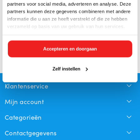
partners voor social media, adverteren en analyse. Deze
partners kunnen deze gegevens combineren met andere
Direct leverbaar
informatie die u aan ze heeft verstrekt of die ze hebben
Pallet | Nieuwe Kunststof
verzameld op basis van uw gebruik van hun services.
Europallet 1200x800 mm |
Sterk, Hygiënisch & Direct
Leverbaar | Heavy Duty
Transportpallet
Accepteren en doorgaan
€19,30 Incl. btw
€15,95
Zelf instellen
Klantenservice
Mijn account
Categorieën
Contactgegevens