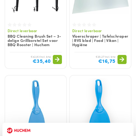
Direct leverbaar
Direct leverbaar
BBQ Cleaning Brush Set – 3-
Vloerschraper | Tafelschraper
delige Grillborstel Set voor
| RVS blad | Food | Vikan |
BBQ Rooster | Huchem
Hygiëne
€42,83 Incl. btw
€20,27 Incl. btw
€35,40
€16,75