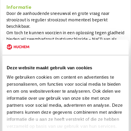
Informatie
Door de aanhoudende sneeuwval en grote vraag naar
strooizout is regulier strooizout momenteel beperkt
beschikbaar.
Om toch te kunnen voorzien in een oplossing tegen gladheid
bieden wij zwembadzout (natriumchloride – NaCl) aan als
tijdelijk alternatief.
Zwembadzout bestaat uit dezelfde werkzame stof als
strooizout en is daardoor effectief in het laten smelten van
Deze website maakt gebruik van cookies
ijs en sneeuw. Het product is zeer zuiver en lost snel op,
We gebruiken cookies om content en advertenties te
waardoor het direct werkt bij gladde situaties.
personaliseren, om functies voor social media te bieden
Belangrijke producteigenschappen:
en om ons websiteverkeer te analyseren. Ook delen we
•Werkzame stof: natriumchloride (NaCl)
informatie over uw gebruik van onze site met onze
•Effectieve ijs- en sneeuwsmelting
partners voor social media, adverteren en analyse. Deze
•Fijnere korrelstructuur dan regulier strooizout
partners kunnen deze gegevens combineren met andere
•Geschikt voor inzet bij opritten, trottoirs en
informatie die u aan ze heeft verstrekt of die ze hebben
bedrijfsterreinen
verzameld op basis van uw gebruik van hun services.
•Advies: gelijkmatig en spaarzaam strooien