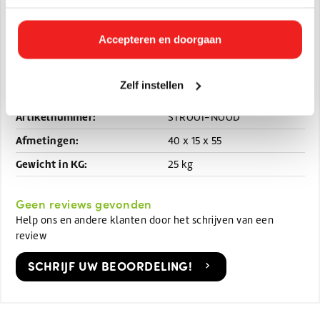
Dit product wordt aangeboden als praktische oplossing in
Accepteren en doorgaan
uitzonderlijke weersomstandigheden, zolang regulier
strooizout niet of nauwelijks verkrijgbaar is.
Zelf instellen
Specificaties
Artikelnummer:
STROOI-NOOD
Afmetingen:
40 x 15 x 55
Gewicht in KG:
25 kg
Geen reviews gevonden
Help ons en andere klanten door het schrijven van een
review
SCHRIJF UW BEOORDELING!