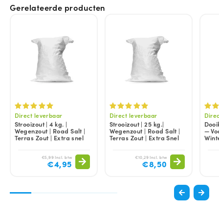
Gerelateerde producten
Direct leverbaar
Direct leverbaar
Dire
Strooizout | 4 kg. |
Strooizout | 25 kg.|
Dooi
Wegenzout | Road Salt |
Wegenzout | Road Salt |
— Voo
Terras Zout | Extra snel
Terras Zout | Extra Snel
Winte
€5,99 Incl. btw
€10,29 Incl. btw
€4,95
€8,50