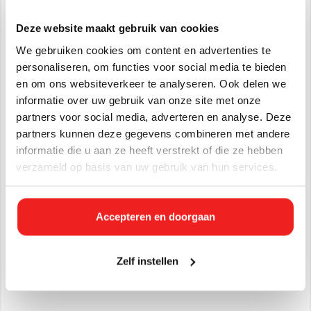
Gebruiksaanwijzing
Huchem Roka verdunnen met water van 1:1 tot 1:10,
Deze website maakt gebruik van cookies
afhankelijk van de vervuiling. Huchem kalk- en
We gebruiken cookies om content en advertenties te
roestverwijderaar bij voorkeur op een droge ondergrond
personaliseren, om functies voor social media te bieden
aanbrengen met behulp van een borstel, sprayer of door
en om ons websiteverkeer te analyseren. Ook delen we
onder te dompelen. Vervolgens moet u de kalk- en
informatie over uw gebruik van onze site met onze
roestverwijderaar even laten inwerken en daarna grondig
partners voor social media, adverteren en analyse. Deze
afspoelen met water. De onverdunde Roka moet u 1 tot 5
partners kunnen deze gegevens combineren met andere
minuten laten inwerken.
informatie die u aan ze heeft verstrekt of die ze hebben
Bij voorkeur altijd eerst uittesten op een onopvallende plek!
verzameld op basis van uw gebruik van hun services.
Toepassingsgebieden
Binnenvaartschepen
Accepteren en doorgaan
Pleziervaartuigen
Bestrating
Zelf instellen
Tegelwerk
En andere diverse zuurbestendige ondergronden