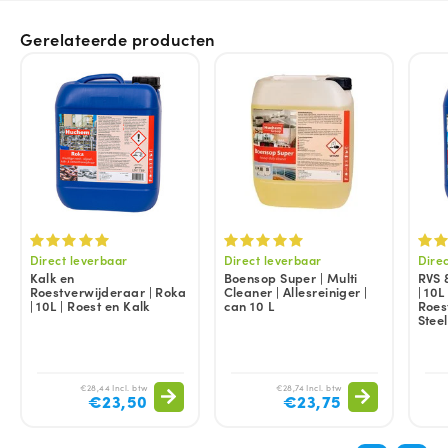
Gerelateerde producten
Direct leverbaar
Direct leverbaar
Dire
Kalk en
Boensop Super | Multi
RVS 
Roestverwijderaar | Roka
Cleaner | Allesreiniger |
| 10L
| 10L | Roest en Kalk
can 10 L
Roest
Stee
€28,44 Incl. btw
€28,74 Incl. btw
€23,50
€23,75