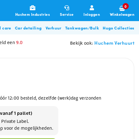
0
Huchem Industries
Service
Inloggen
Winkelwagen
l care
Car detailing
Verhuur
Tankwagen/Bulk
Hugo Collecties
Huchem Verhuurt
eld een
9.0
Bekijk ook:
Vóór 12:00 besteld, dezelfde (werk)dag verzonden
Garages & Transport
Allesreinigers
Poetsdoeken & Sponzen
De-Icing Glycol
Zouten
Disposables
Overige beschermingsmiddelen
Glycol filterunit
Hugo BBQ Collectie
vanaf 1 pallet)
gneren
Allesreiniger
Poetsdoeken
De-Icing glycol (tot -28C)
Pekelwater
Haarnetjes & Baardnetjes
Oordoppen
Zorg & Beauty
Stofbeheersing / Nevelkanon
 Private Label.
n
Ontsmettingsmiddel
Vaatdoeken
De-Icing glycol (tot -57C)
Strooizout
Wikkelfolie
Mondkapjes
op voor de mogelijkheden.
Glasreiniger
Poetsdoeken auto & machine
Dooikorrels
Microvezeldoekjes
Herfstartikelen
Klimaatbeheersing
Glycol pomp huren
Schuurpads
Voedingszout
Wegwerp overall