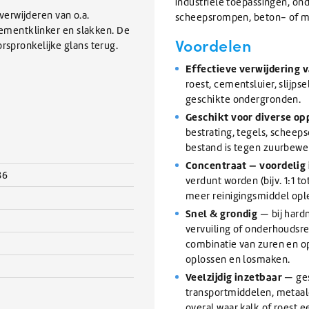
industriële toepassingen, on
erwijderen van o.a.
scheepsrompen, beton- of m
 cementklinker en slakken. De
Voordelen
rspronkelijke glans terug.
Effectieve verwijdering 
roest, cementsluier, slijp
geschikte ondergronden.
Geschikt voor diverse o
bestrating, tegels, scheeps
bestand is tegen zuurbewe
Concentraat — voordelig 
86
verdunt worden (bijv. 1:1 to
meer reinigingsmiddel opl
Snel & grondig
— bij hardn
vervuiling of onderhoudsr
combinatie van zuren en op
oplossen en losmaken.
Veelzijdig inzetbaar
— ges
transportmiddelen, metaalco
overal waar kalk of roest e