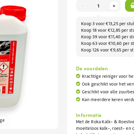
Afwas
-
+
issers
Knapzakken
te
BEKIJK ALLE TANKWAGEN/BULK
elen
Zomerartikelen
Refractometers
Afwasmiddel & vaatwasmiddel
inigers
gaan.
rs
Scheppen & Schrapers
Zwembad onderhoud
Als
BEKIJK ALLE SALE
inigen en vullen van
nigers
BEKIJK ALLE BRANCHES
rs
orrels
Handscheppen & Schepbakken
Chloor & Zwavelzuur
u
Koop 3 voor €13,25 per st
emen
Dranghekken / Rijplaten
O-Line Premium
ramen
air reiniger
Schrapers
Zwembadchloor
met
Koop 18 voor €12,85 per s
oren
ontstopper
Schoppen
PH onderhoud
BEKIJK ALLE ELECTRONICA
aanraaktoetsen
Koop 39 voor €11,40 per s
werkt,
Koop 63 voor €10,60 per s
ratten
Overige Hulpmaterialen
BEKIJK ALLE SCHOONMAAKMIDDELEN
BEKIJK ALLE HYGIËNE
kunt
Koop 126 voor €9,65 per s
pallets
Waarschuwingsmaterialen
BEKIJK ALLE GLYCOL
u
Ophangsystemen
touch-
n
Kabelbinders
De voordelen
en
BEKIJK ALLE VERHUUR
Foam sprayers & hulpmiddelen
BEKIJK ALLE ONDERHOUD
swipetekens
Krachtige reiniger voor h
Waterpistolen & slangen
gebruiken.
Ook geschikt voor het verw
pparatuur
Geschikt voor alle zuurb
van Ventilatiekanalen
Kan meerdere keren verd
bakken / Onderdelenreinigers
Informatie
BEKIJK ALLE SCHOONMAAKMATERIALEN
rge
Met de Roka Kalk- & Roestverw
moeiteloos kalk-, roest- en 