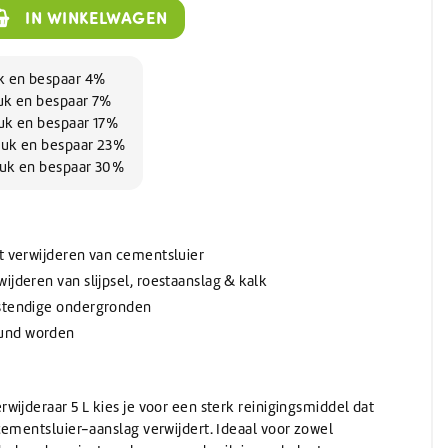
Wassen
Verwarming
(Schuur)sponzen
Onthardingszout
Wegwerphandschoenen
IN WINKELWAGEN
Slangen & koppelingen
Bouwdrogers
Wasmiddel
Bekers & Borden
Stelen
AdBlue
Koeling / Verdampingskoelers
Voorwasmiddel
Stelen
AdBlue
uk en bespaar 4%
Logistiek / Intern transport / Crew carriers
Stelen met waterdoorvoer
tuk en bespaar 7%
De-Icer
Palletwagen / Heftrucks
Telescoopstelen
tuk en bespaar 17%
Vrachtwagen & Machinetransporter
De-Icer
tuk en bespaar 23%
IBC & Jerrycans
Golfkar / Crew Carriers
tuk en bespaar 30%
IBC containers
IBC toebehoren & adapters
Jerrycan toebehoren
Schenken en afmeten
et verwijderen van cementsluier
Jerrycans
ijderen van slijpsel, roestaanslag & kalk
estendige ondergronden
und worden
ijderaar 5 L kies je voor een sterk reinigingsmiddel dat
cementsluier-aanslag verwijdert. Ideaal voor zowel