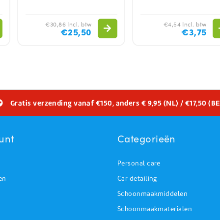
€30,86 Incl. btw
€4,54 Incl. btw
€25,50
€3,75
Gratis verzending vanaf €150, anders € 9,95 (NL) / €17,50 (BE
unt
Categorieën
Personal care
en
Car detailing
Schoonmaakmiddelen
Schoonmaakmaterialen