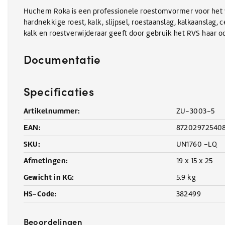
Huchem Roka is een professionele roestomvormer voor het v
hardnekkige roest, kalk, slijpsel, roestaanslag, kalkaanslag,
kalk en roestverwijderaar geeft door gebruik het RVS haar oo
Documentatie
Specificaties
Artikelnummer:
ZU-3003-5
EAN:
87202972540
SKU:
UN1760 -LQ
Afmetingen:
19 x 15 x 25
Gewicht in KG:
5.9 kg
HS-Code:
382499
Beoordelingen