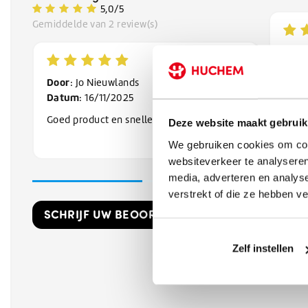
5,0/5
Gemiddelde van 2 review(s)
Door
Dat
Door
: Jo Nieuwlands
2 can
Datum
: 16/11/2025
aan 1
Goed product en snelle levering
En he
Deze website maakt gebruik
concu
We gebruiken cookies om cont
Dus g
websiteverkeer te analyseren
media, adverteren en analys
verstrekt of die ze hebben v
SCHRIJF UW BEOORDELING!
Zelf instellen