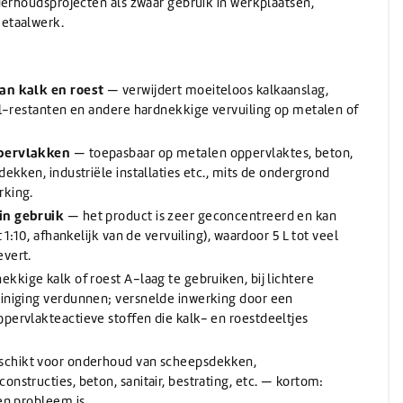
derhoudsprojecten als zwaar gebruik in werkplaatsen,
etaalwerk.
van kalk en roest
— verwijdert moeiteloos kalkaanslag,
sel-restanten en andere hardnekkige vervuiling op metalen of
ppervlakken
— toepasbaar op metalen oppervlaktes, beton,
dekken, industriële installaties etc., mits de ondergrond
rking.
in gebruik
— het product is zeer geconcentreerd en kan
t 1:10, afhankelijk van de vervuiling), waardoor 5 L tot veel
evert.
ekkige kalk of roest A-laag te gebruiken, bij lichtere
einiging verdunnen; versnelde inwerking door een
pervlakteactieve stoffen die kalk- en roestdeeltjes
chikt voor onderhoud van scheepsdekken,
nstructies, beton, sanitair, bestrating, etc. — kortom:
en probleem is.