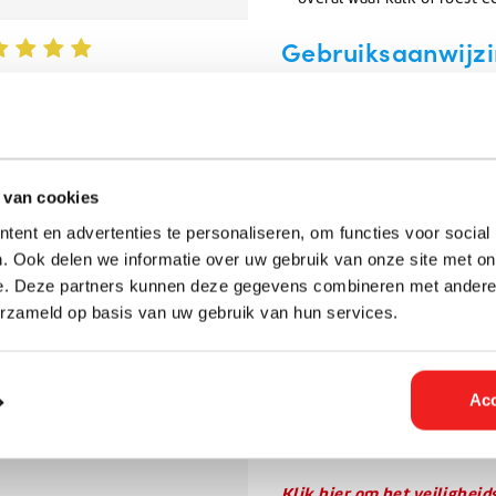
Gebruiksaanwijz
: CZSschoonmaakbedrijf
Gebruik:
verdunnen volgens 
um
: 09/04/2025
aanbrengen met borstel, s
afspoelen met water. Voor
 besteld dit werkt zo effectief dat ik
gebruiken.
 genoeg had .
Let op:
uitsluitend gebruik
t is goedkoper dan bij de
 van cookies
op een onopvallende plek
rrentie.
ent en advertenties te personaliseren, om functies voor social
oogbescherming bij gebrui
oedkoper en beter...
. Ook delen we informatie over uw gebruik van onze site met on
Toepassingsgebi
e. Deze partners kunnen deze gegevens combineren met andere i
erzameld op basis van uw gebruik van hun services.
Onderhoud en reiniging va
Betonvloeren, bestrating, t
Industrieel onderhoud waa
Acc
Transportmiddelen, landb
intensief gebruikt worden
Klik hier om het veilighei