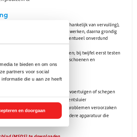
ing
instructie (meestal 1:1 tot 1:10 afhankelijk van vervuiling),
prayer of dompelbad, even laten inwerken, daarna grondig
 sterk aangetaste oppervlakken eventueel onverdund
en op zuurbestendige ondergronden; bij twijfel eerst testen
. Aanbevolen: beschermende handschoenen en
 media te bieden en om ons
k.
ze partners voor social
eden
nformatie die u aan ze heeft
n machines, metalen constructies, voertuigen of schepen
egels of sanitair met kalk- of cementsluier
r roest, kalk of cement-afzetting problemen veroorzaken
epteren en doorgaan
ouwmachines, bouwmachines of andere apparatuur die
dsblad (MSDS) te downloaden