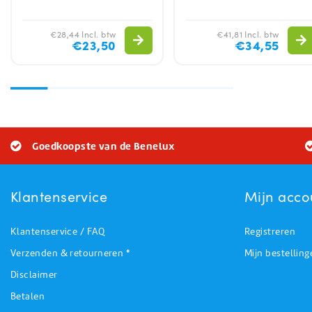
€28,44 Incl. btw
€41,81 Incl. btw
€23,50
€34,55
Goedkoopste van de Benelux
Klantenservice
Mijn acco
Klantenservice / FAQ
Registreren
Verzenden & retourneren *
Mijn bestelling
Disclaimer
Betalen