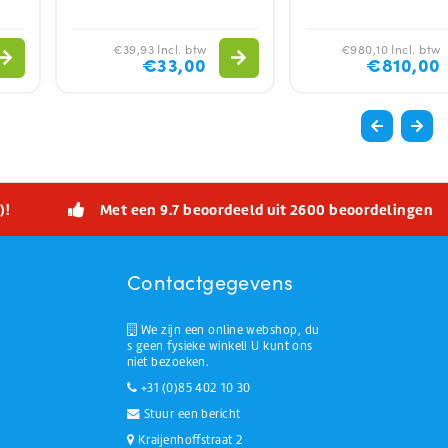
€39,93 Incl. btw
€980,10 Incl. btw
€33,00
€810,00
)!
Met een 9.7 beoordeeld uit 2600 beoordelingen
Contactgegevens
We zijn een online webshop, du
s geen fysieke winkel! U kunt ons
niet bezoeken.
+31 (0)85 402 10 30
Stuur een bericht
Kraijenhoffstraat 2