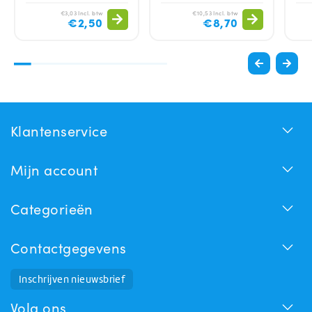
€3,03 Incl. btw
€10,53 Incl. btw
€2,50
€8,70
Klantenservice
Mijn account
Categorieën
Contactgegevens
Inschrijven nieuwsbrief
Huchem Support
Hoe kunnen we u helpen?
Volg ons