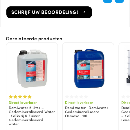
SCHRIJF UW BEOORDELING!
Gerelateerde producten
Direct leverbaar
Direct leverbaar
Dire
Demiwater 5 Liter –
Demi water | Demiwater |
Demi
Gedemineraliseerd Water
Gedemineraliseerd |
Gede
| Kalkvrij & Zuiver |
Osmose | 10L
– Kal
Gedemineraliseerd
Leve
water