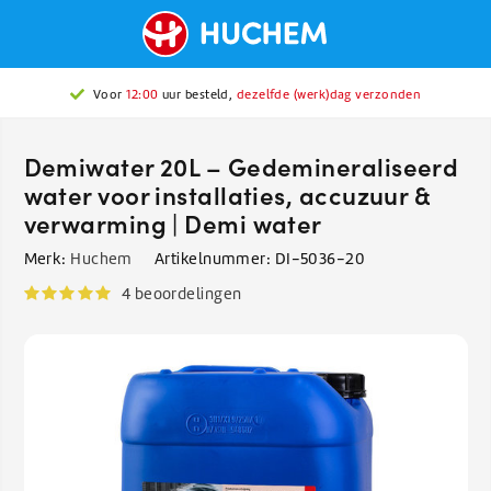
Voor
12:00
uur besteld,
Gratis verzending
dezelfde (werk)dag verzonden
vanaf €150
Demiwater 20L – Gedemineraliseerd
water voor installaties, accuzuur &
verwarming | Demi water
Merk:
Huchem
Artikelnummer:
DI-5036-20
4 beoordelingen