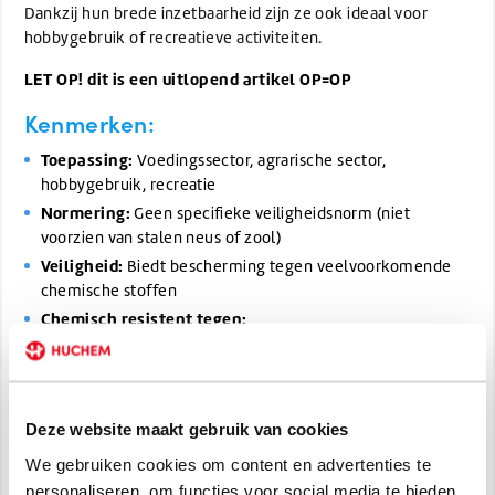
Dankzij hun brede inzetbaarheid zijn ze ook ideaal voor
hobbygebruik of recreatieve activiteiten.
LET OP! dit is een uitlopend artikel OP=OP
Kenmerken:
Toepassing:
Voedingssector, agrarische sector,
hobbygebruik, recreatie
Normering:
Geen specifieke veiligheidsnorm (niet
voorzien van stalen neus of zool)
Veiligheid:
Biedt bescherming tegen veelvoorkomende
chemische stoffen
Chemisch resistent tegen:
Mest
Plantaardige en dierlijke oliën & vetten
Bloed
Deze website maakt gebruik van cookies
Minerale oliën
We gebruiken cookies om content en advertenties te
Desinfecterende middelen
personaliseren, om functies voor social media te bieden