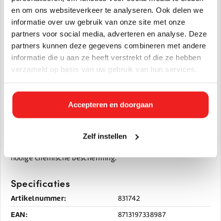
Kunstmest
en om ons websiteverkeer te analyseren. Ook delen we
Diverse veelgebruikte chemicaliën
informatie over uw gebruik van onze site met onze
partners voor social media, adverteren en analyse. Deze
partners kunnen deze gegevens combineren met andere
Materiaal en Design:
informatie die u aan ze heeft verstrekt of die ze hebben
Materiaal:
Slijtvast PVC
verzameld op basis van uw gebruik van hun services.
Kleur:
Wit met een groene zool
Waterdicht:
100% waterdicht voor optimale hygiëne en
bescherming
Accepteren en doorgaan
Deze laars is een uitstekende keuze voor wie op zoek is naar
Zelf instellen
een betaalbare, robuuste en veelzijdige laars zonder
specifieke veiligheidsverplichtingen, maar wél met de
nodige chemische bescherming.
Specificaties
Artikelnummer:
831742
EAN:
8713197338987