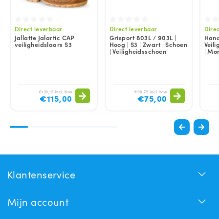
Direct leverbaar
Direct leverbaar
Dire
Jallatte Jalartic CAP
Grisport 803L / 903L |
Hand
veiligheidslaars S3
Hoog | S3 | Zwart | Schoen
Veil
| Veiligheidsschoen
| Mo
€139,15 Incl. btw
€90,75 Incl. btw
€115,00
€75,00
Klantenservice
Mijn account