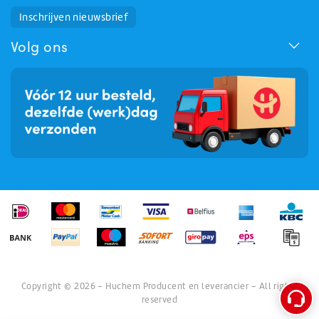
Inschrijven nieuwsbrief
Huchem Support
Hoe kunnen we u helpen?
Volg ons
Copyright © 2026 - Huchem Producent en leverancier - All rights
reserved