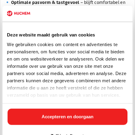
Optimale pasvorm & tastgevoel
– blijft comfortabel en
nauwkeurig werken mogelijk.
Ambidextrous & disposable
– geschikt voor alle handen
en eenvoudig te gebruiken.
Deze website maakt gebruik van cookies
Ideaal voor veel toepassingen
We gebruiken cookies om content en advertenties te
Of je nu werkt in de zorg, laboratorium,horeca, schoonmaak,
personaliseren, om functies voor social media te bieden
of dit product zoekt voor thuisgebruik en kluswerk — deze
en om ons websiteverkeer te analyseren. Ook delen we
handschoenen combineren comfort met professionele
informatie over uw gebruik van onze site met onze
bescherming.
partners voor social media, adverteren en analyse. Deze
Waarom nitril?
partners kunnen deze gegevens combineren met andere
informatie die u aan ze heeft verstrekt of die ze hebben
Nitril handschoenen worden gezien als de meest
verzameld op basis van uw gebruik van hun services.
betrouwbare keuze voor wegwerphandschoenen omdat ze
superieur zijn aan latex en vinyl: ze bieden beterescheur- en
chemicaliënresistentie, behouden goed tastgevoel en
Accepteren en doorgaan
veroorzaken veel minder allergische reacties.
Verkrijgbaar in alle maten