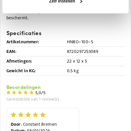
Zelf instellen
S, M, L of
Kies de juiste maat voor de perfecte pasvorm:
XL
— je vindt altijd een maat die comfortabel zit en
beschermt.
Specificaties
Artikelnummer:
HNBO-100-S
EAN:
8720297253089
Afmetingen:
22 x 12 x 5
Gewicht in KG:
0.5 kg
Beoordelingen
5,0/5
Gemiddelde van 1 review(s)
Door
: Constant Bremen
Datum
: 05/01/2026