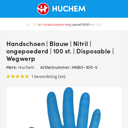
2776 beoordelingen
Gratis verzending
met gemiddeld een
vanaf €150
9.0
Handschoen | Blauw | Nitril |
ongepoederd | 100 st. | Disposable |
Wegwerp
Merk:
Huchem
Artikelnummer:
HNBO-100-S
1 beoordeling (en)