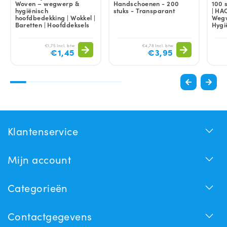
Woven – wegwerp &
Handschoenen - 200
100 
hygiënisch
stuks - Transparant
| HA
hoofdbedekking | Wokkel |
Wegw
Baretten | Hoofddeksels
Hygi
€1,75 Incl. btw
€4,78 Incl. btw
€1,45
€3,95
Klantenservice
Mijn account
Categorieën
Contactgegevens