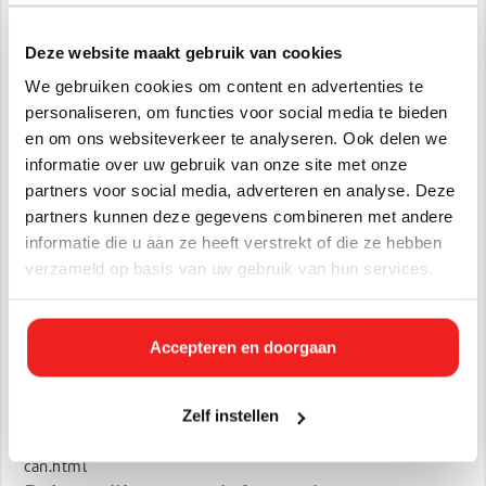
Sprinkler,- systemen
Vloer,-verwarmingssystemen
Deze website maakt gebruik van cookies
Sluisdeuren
We gebruiken cookies om content en advertenties te
Voedingsmiddelenindustrie
personaliseren, om functies voor social media te bieden
en om ons websiteverkeer te analyseren. Ook delen we
Inhibitoren en extra bescherming
informatie over uw gebruik van onze site met onze
Onze glycolproducten in concentraties van 30%, 40%, 50%
partners voor social media, adverteren en analyse. Deze
en 100%, zowel mono-ethyleenglycol (MEG) als
partners kunnen deze gegevens combineren met andere
monopropyleenglycol (MPG), worden standaard geleverd
informatie die u aan ze heeft verstrekt of die ze hebben
met een basispakket aan inhibitoren. Deze inhibitoren
verzameld op basis van uw gebruik van hun services.
helpen de installatie te beschermen tegen onder andere
corrosie en verzuring. Wilt u de glycol zonder
basisinhibitoren ontvangen? Geef dit dan duidelijk aan bij uw
Accepteren en doorgaan
bestelling. Afhankelijk van de toepassing, gebruikte
materialen en omstandigheden in de installatie kan
aanvullende bescherming nodig zijn. Hiervoor kunnen extra
Zelf instellen
inhibitoren aan de glycol worden toegevoegd. Deze kunt u
apart bij bestellen:
https://www.huchem.nl/inhibitoren-10l-
can.html