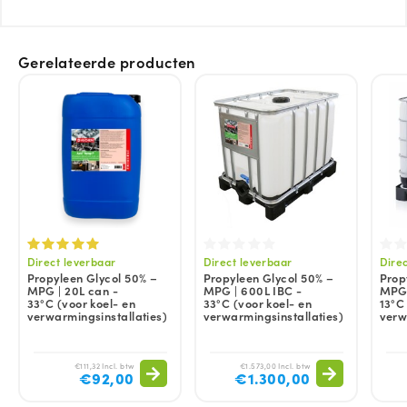
Gerelateerde producten
Direct leverbaar
Direct leverbaar
Dire
Propyleen Glycol 50% –
Propyleen Glycol 50% –
Prop
MPG | 20L can -
MPG | 600L IBC -
MPG 
33°C (voor koel- en
33°C (voor koel- en
13°C
verwarmingsinstallaties)
verwarmingsinstallaties)
verw
€111,32 Incl. btw
€1.573,00 Incl. btw
€92,00
€1.300,00