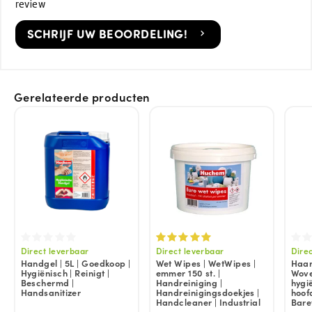
review
SCHRIJF UW BEOORDELING!
Gerelateerde producten
Direct leverbaar
Direct leverbaar
Dire
Handgel | 5L | Goedkoop |
Wet Wipes | WetWipes |
Haarn
Hygiënisch | Reinigt |
emmer 150 st. |
Wove
Beschermd |
Handreiniging |
hygi
Handsanitizer
Handreinigingsdoekjes |
hoof
Handcleaner | Industrial
Bare