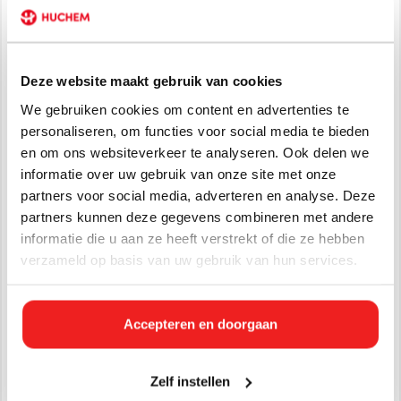
Materiaalvriendelijk: gezien de unieke formule is dit
product geschikt voor gebruik op alle materiaalsoorten.
Bevat geen alcohol (die verkleuring nalaat op vele
oppervlakken).
Deze website maakt gebruik van cookies
We gebruiken cookies om content en advertenties te
Vernevelen (fogging)
personaliseren, om functies voor social media te bieden
Kenolox 10 is goed gekeurd voor ruimtedesinfectie d.m.v.
en om ons websiteverkeer te analyseren. Ook delen we
verneveling (fogging). De specifieke procedure voldoet
informatie over uw gebruik van onze site met onze
aan de recentste/strengste EN-normen voor bactericide,
partners voor social media, adverteren en analyse. Deze
virucide en levuricide activiteit.
partners kunnen deze gegevens combineren met andere
Materiaalvriendelijk: geen aantasting door residuen.
informatie die u aan ze heeft verstrekt of die ze hebben
verzameld op basis van uw gebruik van hun services.
Ziektekiemen bestrijden met Kenolox 10
Kenolox 10 is een krachtige virusbestrijder en
desinfectiemiddel. Het is een zogenaamde "full-spectrum"
Accepteren en doorgaan
virus bestrijding. Het product is getest op virucidale activiteit
volgens de richtlijnen die de European Chemicals Agency
(ECHA), een agentschap van de Europese Unie, heeft
Zelf instellen
opgesteld voor biociden verordening (BPR). Hiermee is