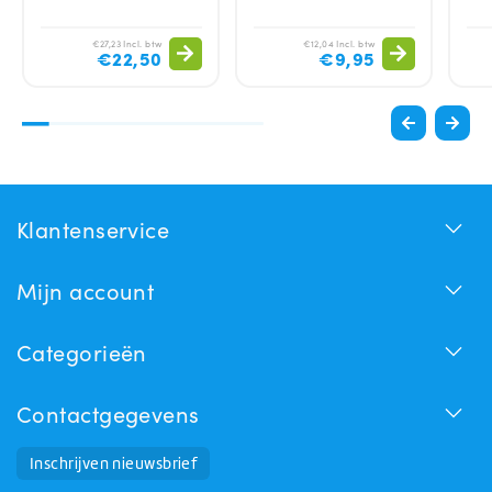
€27,23 Incl. btw
€12,04 Incl. btw
€22,50
€9,95
Klantenservice
Mijn account
Categorieën
Contactgegevens
Inschrijven nieuwsbrief
Huchem Support