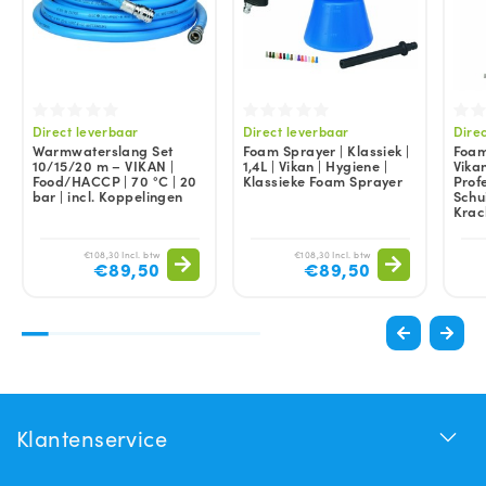
Direct leverbaar
Direct leverbaar
Dire
Warmwaterslang Set
Foam Sprayer | Klassiek |
Foam
10/15/20 m – VIKAN |
1,4L | Vikan | Hygiene |
Vika
Food/HACCP | 70 °C | 20
Klassieke Foam Sprayer
Prof
bar | incl. Koppelingen
Schu
Krac
€108,30 Incl. btw
€108,30 Incl. btw
€89,50
€89,50
Klantenservice