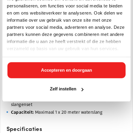
Gemaakt van duurzaam roestvrijstaal
personaliseren, om functies voor social media te bieden
Bestand tegen corrosie en agressieve reinigingsmiddelen
en om ons websiteverkeer te analyseren. Ook delen we
Zorgt voor een nette en georganiseerde werkplek
informatie over uw gebruik van onze site met onze
partners voor social media, adverteren en analyse. Deze
Verlengt de levensduur van slangen en apparatuur
partners kunnen deze gegevens combineren met andere
Eenvoudige wandmontage
informatie die u aan ze heeft verstrekt of die ze hebben
Geschikt voor 1 x 20 meter Vikan waterslang
verzameld op basis van uw gebruik van hun services.
Extra opbergruimte voor afspuitlans en accessoires
Ideaal voor professionele en hygiënische werkomgevingen
Accepteren en doorgaan
Productinformatie
Materiaal:
Roestvrijstaal
Zelf instellen
Afmetingen:
290 x 290 x 210 mm
Geschikt voor:
Foam Sprayer, Ergo Foam Sprayer en
slangenset
Capaciteit:
Maximaal 1 x 20 meter waterslang
Specificaties