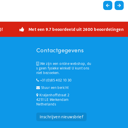
)!
Met een 9.7 beoordeeld uit 2600 beoordelingen
Contactgegevens
We zijn een online webshop, du
s geen fysieke winkel! U kunt ons
niet bezoeken.
+31 (0)85 402 10 30
Stuur een bericht
Kraijenhoffstraat 2
4251 LE Werkendam
Netherlands
Huchem Support
Hoe kunnen we u helpen?
Inschrijven nieuwsbrief