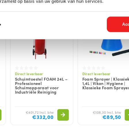
erzameld op basis van uw gebruik van hun services.
Acc
Direct leverbaar
Direct leverbaar
Schuimtoestel FOAM 24L –
Foam Sprayer | Klassiek
Professioneel
1,4L | Vikan | Hygiene |
Schuimapparaat voor
Klassieke Foam Spraye
Industriële Reiniging
€401,72 Incl. btw
€108,30 Incl. btw
€332,00
€89,50