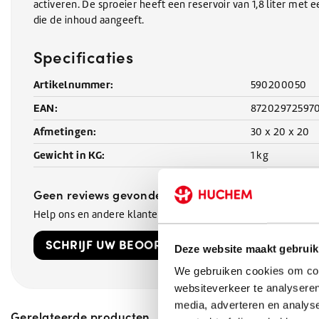
activeren. De sproeier heeft een reservoir van 1,8 liter met
die de inhoud aangeeft.
Specificaties
Artikelnummer:
590200050
EAN:
87202972597
Afmetingen:
30 x 20 x 20
Gewicht in KG:
1 kg
Geen reviews gevonden
Help ons en andere klanten door het schrijven van een revi
SCHRIJF UW BEOORDELING!
Deze website maakt gebruik
We gebruiken cookies om cont
websiteverkeer te analyseren
media, adverteren en analys
Gerelateerde producten