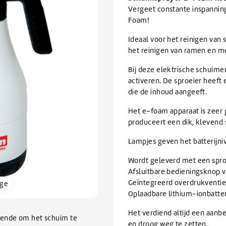
Afwas
issers
Knapzakken
te
BEKIJK ALLE TANKWAGEN/BULK
Vergeet constante inspanni
elen
Zomerartikelen
Refractometers
Afwasmiddel & vaatwasmiddel
inigers
gaan.
Foam!
rs
Scheppen & Schrapers
Zwembad onderhoud
Als
BEKIJK ALLE SALE
inigen en vullen van
nigers
BEKIJK ALLE BRANCHES
rs
orrels
Handscheppen & Schepbakken
Chloor & Zwavelzuur
u
Ideaal voor het reinigen van
emen
Dranghekken / Rijplaten
O-Line Premium
ramen
air reiniger
Schrapers
Zwembadchloor
met
het reinigen van ramen en m
oren
ontstopper
Schoppen
PH onderhoud
BEKIJK ALLE ELECTRONICA
aanraaktoetsen
Bij deze elektrische schuime
werkt,
ratten
Overige Hulpmaterialen
BEKIJK ALLE SCHOONMAAKMIDDELEN
BEKIJK ALLE HYGIËNE
activeren. De sproeier heeft 
kunt
pallets
Waarschuwingsmaterialen
BEKIJK ALLE GLYCOL
die de inhoud aangeeft.
u
Ophangsystemen
touch-
n
Kabelbinders
Het e-foam apparaat is zeer
en
BEKIJK ALLE VERHUUR
Foam sprayers & hulpmiddelen
BEKIJK ALLE ONDERHOUD
produceert een dik, klevend 
swipetekens
Waterpistolen & slangen
gebruiken.
Lampjes geven het batterijni
pparatuur
van Ventilatiekanalen
Wordt geleverd met een spro
bakken / Onderdelenreinigers
Afsluitbare bedieningsknop 
Geïntegreerd overdrukventie
rge
Oplaadbare lithium-ionbatteri
BEKIJK ALLE SCHOONMAAKMATERIALEN
Het verdiend altijd een aanb
oende om het schuim te
en droog weg te zetten.