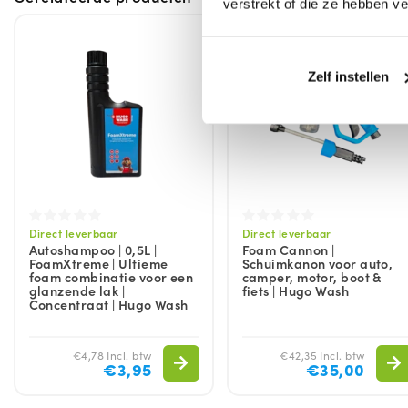
verstrekt of die ze hebben v
Zelf instellen
Direct leverbaar
Direct leverbaar
Autoshampoo | 0,5L |
Foam Cannon |
FoamXtreme | Ultieme
Schuimkanon voor auto,
foam combinatie voor een
camper, motor, boot &
glanzende lak |
fiets | Hugo Wash
Concentraat | Hugo Wash
€4,78 Incl. btw
€42,35 Incl. btw
€3,95
€35,00