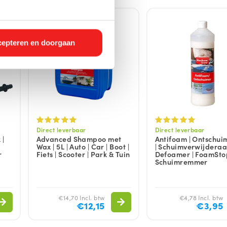
epteren en doorgaan
Direct leverbaar
Direct leverbaar
 |
Advanced Shampoo met
Antifoam | Ontschuim
Wax | 5L | Auto | Car | Boot |
| Schuimverwijderaar
r
Fiets | Scooter | Park & Tuin
Defoamer | FoamStop
Schuimremmer
€14,70 Incl. btw
€4,78 Incl. btw
€12,15
€3,95