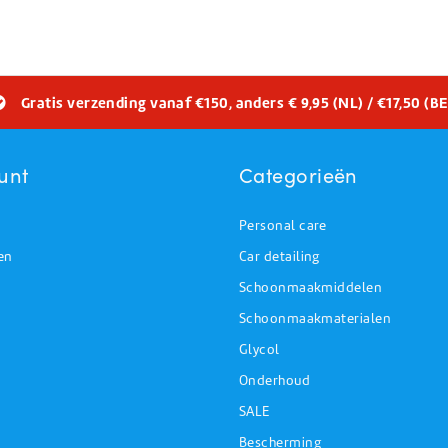
Gratis verzending vanaf €150, anders € 9,95 (NL) / €17,50 (BE
unt
Categorieën
Personal care
en
Car detailing
Schoonmaakmiddelen
Schoonmaakmaterialen
Glycol
Onderhoud
SALE
Bescherming