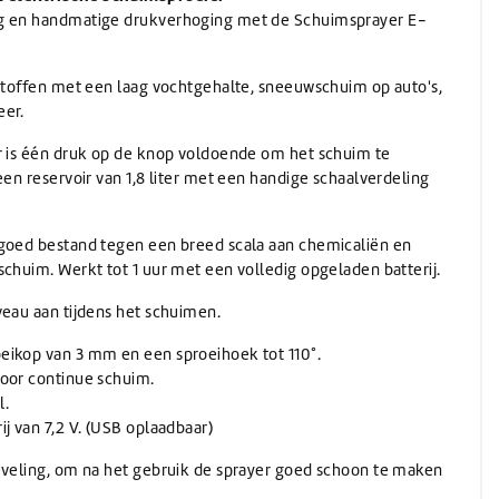
Wassen
Verwarming
(Schuur)sponzen
Onthardingszout
Wegwerphandschoenen
ng en handmatige drukverhoging met de Schuimsprayer E-
Slangen & koppelingen
Bouwdrogers
Wasmiddel
Bekers & Borden
Stelen
AdBlue
Koeling / Verdampingskoelers
Voorwasmiddel
Stelen
AdBlue
 stoffen met een laag vochtgehalte, sneeuwschuim op auto's,
Logistiek / Intern transport / Crew carriers
Stelen met waterdoorvoer
eer.
De-Icer
Palletwagen / Heftrucks
Telescoopstelen
Vrachtwagen & Machinetransporter
De-Icer
r is één druk op de knop voldoende om het schuim te
IBC & Jerrycans
Golfkar / Crew Carriers
een reservoir van 1,8 liter met een handige schaalverdeling
IBC containers
IBC toebehoren & adapters
Jerrycan toebehoren
 goed bestand tegen een breed scala aan chemicaliën en
Schenken en afmeten
schuim. Werkt tot 1 uur met een volledig opgeladen batterij.
Jerrycans
veau aan tijdens het schuimen.
eikop van 3 mm en een sproeihoek tot 110°.
voor continue schuim.
l.
j van 7,2 V. (USB oplaadbaar)
eveling, om na het gebruik de sprayer goed schoon te maken