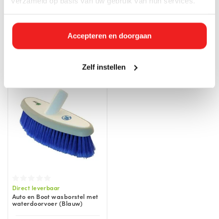
verzameld op basis van uw gebruik van hun services.
Wandborstel met
Velgenborstel – Wheel
waterdoorvoer | Zacht |
Brush- Krasvrij en Krachtig
Hoekverstelbaar | Hygiene |
Reinigen
Food | Vikan
Accepteren en doorgaan
€33,64 Incl. btw
€28,56 Incl. btw
€27,80
€23,60
Zelf instellen
Direct leverbaar
Auto en Boot wasborstel met
waterdoorvoer (Blauw)