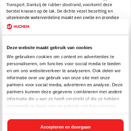
Transport. Dankzij de rubber stootrand, voorkomt deze
borstel krassen op de lak. De dichte vezel bezetting en
uitgekiende waterverdeling maakt een snelle en grondige
reiniging mogelijk. In combinatie met een
Vikan telescoop
steel
met watertoevoer maakt deze wasborstel uw auto
extra snel schoon!
Productinformatie:
Deze website maakt gebruik van cookies
We gebruiken cookies om content en advertenties te
Type: Vikan Transport
personaliseren, om functies voor social media te bieden
Breedte: 21, 27 of 37 cm
en om ons websiteverkeer te analyseren. Ook delen we
Vezellengte: 50 mm
informatie over uw gebruik van onze site met onze
Vezels: zacht gespleten polyester
partners voor social media, adverteren en analyse. Deze
De vezels zijn bestand tegen temperaturen tot maximaal
partners kunnen deze gegevens combineren met andere
50°C.
informatie die u aan ze heeft verstrekt of die ze hebben
verzameld op basis van uw gebruik van hun services.
Specificaties
Artikelnummer:
526952
Accepteren en doorgaan
EAN:
5705025269528