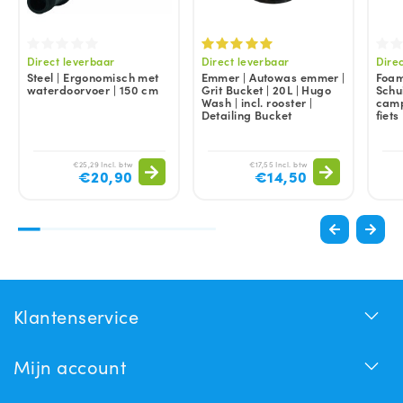
Direct leverbaar
Direct leverbaar
Dire
Steel | Ergonomisch met
Emmer | Autowas emmer |
Foam
waterdoorvoer | 150 cm
Grit Bucket | 20L | Hugo
Schu
Wash | incl. rooster |
camp
Detailing Bucket
fiet
€25,29 Incl. btw
€17,55 Incl. btw
€20,90
€14,50
Klantenservice
Mijn account