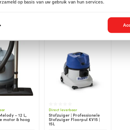
 Pelletzuiger |
Eurom | Compact | Huis |
Truc
erzameld op basis van uw gebruik van hun services.
penhaard
Hobby | Bouw
59 Incl. btw
€67,94 Incl. btw
€49,25
€56,15
Acc
aar
Direct leverbaar
Melody – 12 L,
Stofzuiger | Professionele
lle motor & hoog
Stofzuiger Floorpul KV15 |
15L