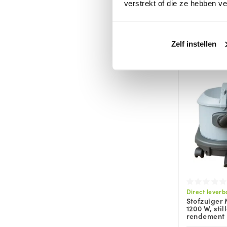
stofzuiger |
verstrekt of die ze hebben v
Kachel | O
€59,
Zelf instellen
Direct leverb
Stofzuiger 
1200 W, sti
rendement