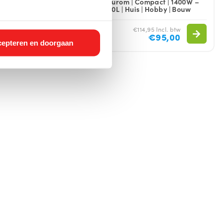
k & Caravan
Eurom | Compact | 1400W –
20L | Huis | Hobby | Bouw
€78,65 Incl. btw
€114,95 Incl. btw
€65,00
€95,00
epteren en doorgaan