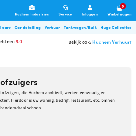
0
Huchem Industries
Service
Inloggen
Winkelwagen
l care
Car detailing
Verhuur
Tankwagen/Bulk
Hugo Collecties
Huchem Verhuurt
eld een
9.0
Bekijk ook:
tofzuigers
stofzuigers, die Huchem aanbiedt, werken eenvoudig en
ctief. Hierdoor is uw woning, bedrijf, restaurant, etc. binnen
Garages & Transport
Allesreinigers
Poetsdoeken & Sponzen
De-Icing Glycol
Zouten
Disposables
Overige beschermingsmiddelen
Glycol filterunit
Hugo BBQ Collectie
 handomdraai schoon.
gneren
Allesreiniger
Poetsdoeken
De-Icing glycol (tot -28C)
Pekelwater
Haarnetjes & Baardnetjes
Oordoppen
Zorg & Beauty
Stofbeheersing / Nevelkanon
n
Ontsmettingsmiddel
Vaatdoeken
De-Icing glycol (tot -57C)
Strooizout
Wikkelfolie
Mondkapjes
Glasreiniger
Poetsdoeken auto & machine
Dooikorrels
Microvezeldoekjes
Herfstartikelen
Klimaatbeheersing
Glycol pomp huren
Schuurpads
Voedingszout
Wegwerp overall