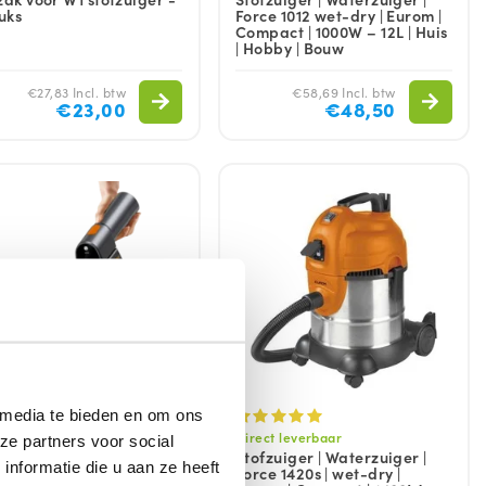
tuks
Force 1012 wet-dry | Eurom |
Compact | 1000W – 12L | Huis
| Hobby | Bouw
€27,83 Incl. btw
€58,69 Incl. btw
€23,00
€48,50
 media te bieden en om ons
op voorraad
Direct leverbaar
ze partners voor social
stofzuiger | Krachtige
Stofzuiger | Waterzuiger |
nformatie die u aan ze heeft
dloze voor Auto, Boat,
Force 1420s | wet-dry |