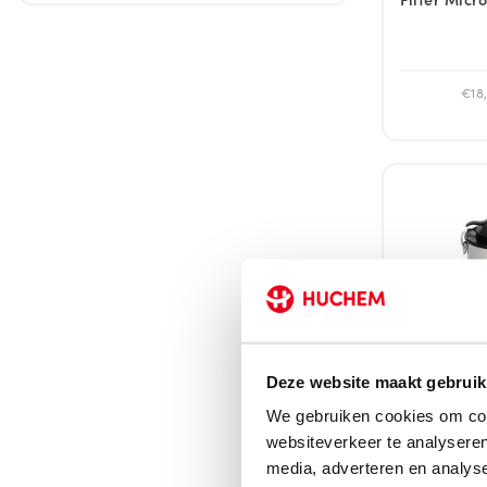
€18,
Deze website maakt gebruik
We gebruiken cookies om cont
Direct leverb
websiteverkeer te analyseren
Aszuiger | 
media, adverteren en analys
Force 1218 |