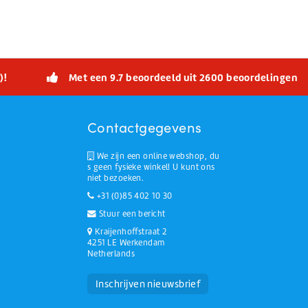
)!
Met een 9.7 beoordeeld uit 2600 beoordelingen
Contactgegevens
We zijn een online webshop, du
s geen fysieke winkel! U kunt ons
niet bezoeken.
+31 (0)85 402 10 30
Stuur een bericht
Kraijenhoffstraat 2
4251 LE Werkendam
Netherlands
Huchem Support
Hoe kunnen we u helpen?
Inschrijven nieuwsbrief