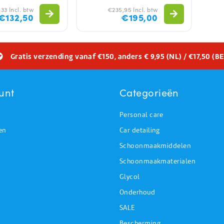
33 Incl. btw
€235,95 Incl. btw
€132,50
€195,00
Gratis verzending vanaf €150, anders € 9,95 (NL) / €17,50 (BE
unt
Categorieën
Personal care
en
Car detailing
Schoonmaakmiddelen
Schoonmaakmaterialen
Glycol
Onderhoud
SALE
Bescherming