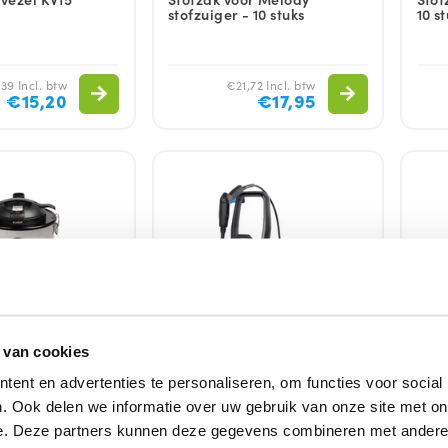
stofzuiger - 10 stuks
10 s
39 Incl. btw
€21,72 Incl. btw
€15,20
€17,95
 van cookies
ent en advertenties te personaliseren, om functies voor social
aar
Direct leverbaar
Niet 
. Ook delen we informatie over uw gebruik van onze site met on
Ash Cleaner |
Hogedrukreiniger |
Hand
e. Deze partners kunnen deze gegevens combineren met andere i
 Eurom | As
Highpressure| Force 1401 |
Draa