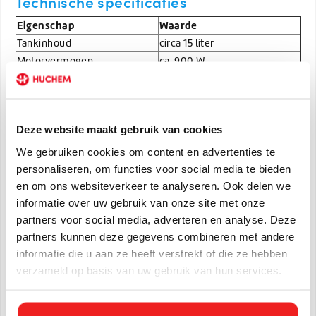
Technische specificaties
Eigenschap
Waarde
Tankinhoud
circa 15 liter
Motorvermogen
ca. 900 W
Geluidsniveau
ca 70 dB
Kabellengte
ca. 10 meter
Gewicht
ca. 8 kg
Deze website maakt gebruik van cookies
Aansluiting / spanning
230 V
Toebehoren aansluiting
36 mm
We gebruiken cookies om content en advertenties te
Megeleverde accessoires
personaliseren, om functies voor social media te bieden
en om ons websiteverkeer te analyseren. Ook delen we
Bij de levering van de Floorpul KV15 worden doorgaans deze
informatie over uw gebruik van onze site met onze
onderdelen meegeleverd:
partners voor social media, adverteren en analyse. Deze
Flexibele zuigslang (ongeveer 2 meter)
partners kunnen deze gegevens combineren met andere
Telescopische zuigbuis (meerdere delen)
informatie die u aan ze heeft verstrekt of die ze hebben
Combizuigmond voor harde vloer / tapijt
verzameld op basis van uw gebruik van hun services.
Kierenzuiger
Meubelzuigmond