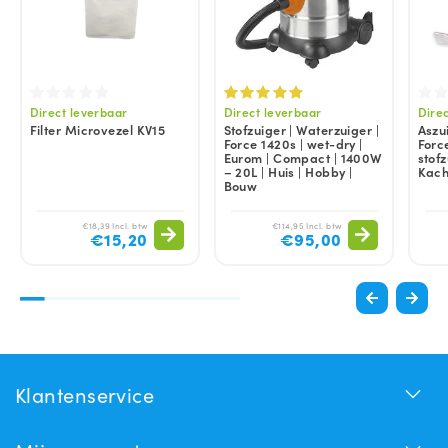
Direct leverbaar
Direct leverbaar
Dire
Filter Microvezel KV15
Stofzuiger | Waterzuiger |
Aszui
Force 1420s | wet-dry |
Force
Eurom | Compact | 1400W
stofz
– 20L | Huis | Hobby |
Kach
Bouw
€18,39 Incl. btw
€114,95 Incl. btw
€15,20
€95,00
Klantenservice