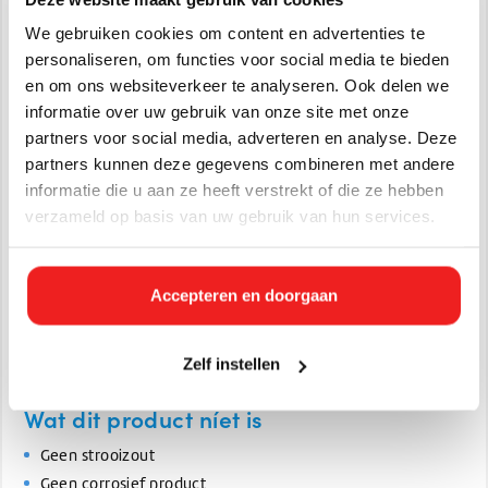
Verwijder los sneeuw/ijs mechanisch (schop, bezem).
direct op het ijs
Breng de-icing vloeistof
aan.
We gebruiken cookies om content en advertenties te
Laat 1–5 minuten inwerken.
personaliseren, om functies voor social media te bieden
IJs wordt zacht → wegspoelen of wegschuiven.
en om ons websiteverkeer te analyseren. Ook delen we
Indien nodig opnieuw aanbrengen.
informatie over uw gebruik van onze site met onze
Preventief gebruik (anti-icing)
partners voor social media, adverteren en analyse. Deze
partners kunnen deze gegevens combineren met andere
dunne laag
Breng een
aan vóór verwachte ijsvorming.
informatie die u aan ze heeft verstrekt of die ze hebben
verzameld op basis van uw gebruik van hun services.
Vooral effectief op:
Metalen dekken
Accepteren en doorgaan
Glad staal
Veelbelopen delen
Zelf instellen
Dit voorkomt dat ijs zich vasthecht.
Wat dit product níet is
Geen strooizout
Geen corrosief product