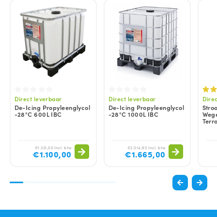
Direct leverbaar
Direct leverbaar
Dire
De-Icing Propyleenglycol
De-Icing Propyleenglycol
Stroo
-28°C 600L IBC
-28°C 1000L IBC
Wege
Terra
€1.331,00 Incl. btw
€2.014,65 Incl. btw
€1.100,00
€1.665,00