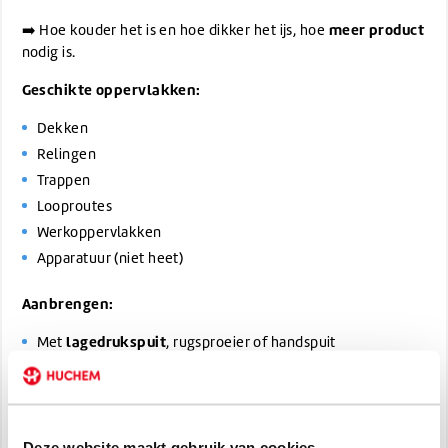
meer product
➡️ Hoe kouder het is en hoe dikker het ijs, hoe
nodig is.
Geschikte oppervlakken:
Dekken
Relingen
Trappen
Looproutes
Werkoppervlakken
Apparatuur (niet heet)
Aanbrengen:
lagedrukspuit
Met
, rugsproeier of handspuit
Gelijkmatig verdelen (niet vernevelen in de wind)
Werkwijze:
Deze website maakt gebruik van cookies