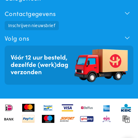
Contactgegevens
Huchem Support
Inschrijven nieuwsbrief
Hoe kunnen we u helpen?
Volg ons