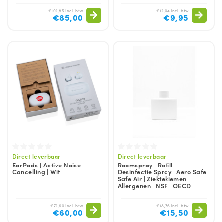
€102,85 Incl. btw
€12,04 Incl. btw
€85,00
€9,95
Direct leverbaar
Direct leverbaar
EarPods | Active Noise
Roomspray | Refill |
Cancelling | Wit
Desinfectie Spray | Aero Safe |
Safe Air | Ziektekiemen |
Allergenen | NSF | OECD
€72,60 Incl. btw
€18,76 Incl. btw
€60,00
€15,50