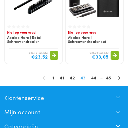
Niet op voorraad
Niet op voorraad
Abalco Hero | Ratel
Abalco Hero |
Schroevendraaier
Schroevendraaier set
€28,46 Incl. btw
€39,99 Incl. btw
€23,52
€33,05
...
1
41
42
43
44
45
Klantenservice
Mijn account
Categorieën