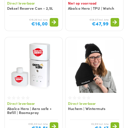
Direct leverbaar
Niet op voorraad
Deksel Reserve Can - 2,5L
Abalco Hero | TPU | Watch
€19,36 Incl. btw
€58,07 Incl. btw
€16,00
€47,99
Direct leverbaar
Direct leverbaar
Abalco Hero | Aero safe +
Huchem | Wintermuts
Refill | Roomspray
€95,00 Incl. btw
€2,99 Incl. btw
€78,51
€2,47