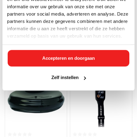
informatie over uw gebruik van onze site met onze
partners voor social media, adverteren en analyse. Deze
partners kunnen deze gegevens combineren met andere
informatie die u aan ze heeft verstrekt of die ze hebben
Niet op voorraad
Direct leverbaar
Abalco Hero | Estelle x
Emmer voor werkwagen-geel
verzameld op basis van uw gebruik van hun services.
Huchem | Goud pakket
€39,99 Incl. btw
€9,68 Incl. btw
€33,05
€8,00
Accepteren en doorgaan
Zelf instellen