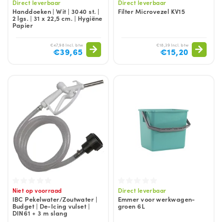
Direct leverbaar
Direct leverbaar
Handdoeken | Wit | 3040 st. |
Filter Microvezel KV15
2 lgs. | 31 x 22,5 cm. | Hygiëne
Papier
€47,98 Incl. btw
€18,39 Incl. btw
€39,65
€15,20
Niet op voorraad
Direct leverbaar
IBC Pekelwater/Zoutwater |
Emmer voor werkwagen-
Budget | De-Icing vulset |
groen 6L
DIN61 + 3 m slang