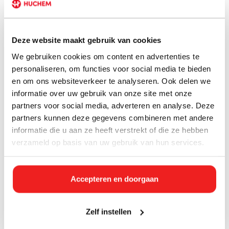
Deze website maakt gebruik van cookies
We gebruiken cookies om content en advertenties te
personaliseren, om functies voor social media te bieden
en om ons websiteverkeer te analyseren. Ook delen we
informatie over uw gebruik van onze site met onze
partners voor social media, adverteren en analyse. Deze
partners kunnen deze gegevens combineren met andere
informatie die u aan ze heeft verstrekt of die ze hebben
Direct leverbaar
Direct leverbaar
verzameld op basis van uw gebruik van hun services.
Aggregaat 150 kVA
Aggregaat 35 kVA
€302,50 Incl. btw
€151,25 Incl. btw
€250,00
€125,00
Accepteren en doorgaan
Zelf instellen