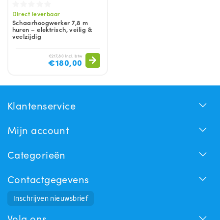
Direct leverbaar
Schaarhoogwerker 7,8 m
huren – elektrisch, veilig &
veelzijdig
€217,80 Incl. btw
€180,00
Klantenservice
Mijn account
Categorieën
Contactgegevens
Huchem Support
Inschrijven nieuwsbrief
Hoe kunnen we u helpen?
Volg ons