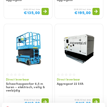
€163,35 Incl. btw
€235,95 Incl. btw
€135,00
€195,00
Direct leverbaar
Direct leverbaar
Schaarhoogwerker 6,5 m
Aggregaat 22 kVA
huren – elektrisch, veilig &
veelzijdig
€133,10 Incl. btw
€139,15 Incl. btw
€110,00
€115,00