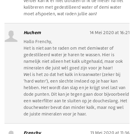
verder kan ik er niet uithalen of ik de meter na het
kalibreren met gedestilleerd water of demi water
moet afspoelen, wat raden jullie aan?
Huchem
14 Mei 2020 at 16:21
Hallo Frenchy,
Het is niet aan te raden om met demiwater of
gedestilleerd water je haren te wassen. Hier is
namelijk niet alleen het kalk uitgehaald, maar ook
mineralen die juist wél goed zijn voor je haar!
Wel is het zo dat het kalk in kraanwater (zeker bij
'hard water'), een slechte invloed op je haar kan
hebben. Het wordt dan slap en je krijgt snel last van
dode punten. Dit kan je tegen gaan door bijvoorbeeld
een waterfilter aan te sluiten op je doucheslang. Het
douchewater bevat dan minder kalk, maar nog wel
de juiste mineralen voor je haar.
Frenchy
13 Mei 2020 at 11:36