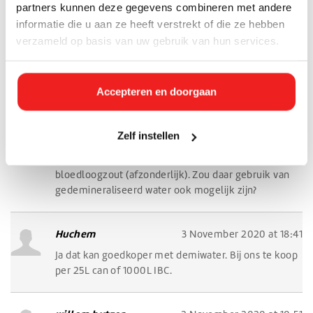
partners kunnen deze gegevens combineren met andere
Ik heb waterstofperoxide die verdund moet worden
informatie die u aan ze heeft verstrekt of die ze hebben
kan dit het beste met gedestilleerd water of
verzameld op basis van uw gebruik van hun services.
gedemineraliseerd water.
Alvast hartelijk dank
Accepteren en doorgaan
Greg
12 December 2020 at 21:00
Zelf instellen
Voor cyanotopie worden oplossingen bereid met
gedestileerd water en ammoniumijzercitraat en rood
bloedloogzout (afzonderlijk). Zou daar gebruik van
gedemineraliseerd water ook mogelijk zijn?
Huchem
3 November 2020 at 18:41
Ja dat kan goedkoper met demiwater. Bij ons te koop
per 25L can of 1000L IBC.