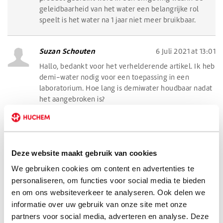
geleidbaarheid van het water een belangrijke rol
speelt is het water na 1 jaar niet meer bruikbaar.
Suzan Schouten
6 Juli 2021 at 13:01
Hallo, bedankt voor het verhelderende artikel. Ik heb
demi-water nodig voor een toepassing in een
laboratorium. Hoe lang is demiwater houdbaar nadat
het aangebroken is?
Huchem
9 Maart 2021 at 17:40
Beste Pascal, dat ligt aan de toepassing. Bij twijfel (en
Deze website maakt gebruik van cookies
kleine hoeveelheden) altijd kiezen voor
gedestilleerd water.
We gebruiken cookies om content en advertenties te
personaliseren, om functies voor social media te bieden
en om ons websiteverkeer te analyseren. Ook delen we
Pascal Oppers
8 Maart 2021 at 21:03
informatie over uw gebruik van onze site met onze
Goedeavond,
partners voor social media, adverteren en analyse. Deze