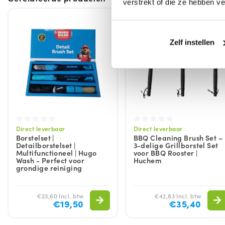
verstrekt of die ze hebben v
Zelf instellen
Direct leverbaar
Direct leverbaar
Borstelset |
BBQ Cleaning Brush Set –
Detailborstelset |
3-delige Grillborstel Set
Multifunctioneel | Hugo
voor BBQ Rooster |
Wash - Perfect voor
Huchem
grondige reiniging
€23,60 Incl. btw
€42,83 Incl. btw
€19,50
€35,40