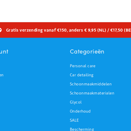
Gratis verzending vanaf €150, anders € 9,95 (NL) / €17,50 (BE
unt
Categorieën
Personal care
en
Car detailing
Schoonmaakmiddelen
Schoonmaakmaterialen
Glycol
Onderhoud
SALE
Bescherming