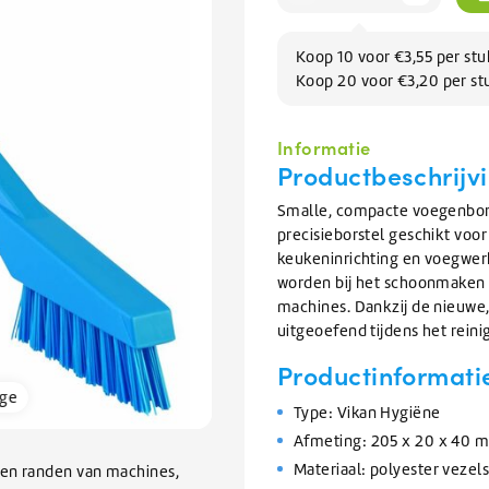
Afwas
issers
Knapzakken
te
BEKIJK ALLE TANKWAGEN/BULK
elen
Zomerartikelen
Refractometers
Afwasmiddel & vaatwasmiddel
inigers
gaan.
rs
Scheppen & Schrapers
Zwembad onderhoud
Koop 10 voor €3,55 per st
Als
BEKIJK ALLE SALE
inigen en vullen van
nigers
BEKIJK ALLE BRANCHES
rs
orrels
Handscheppen & Schepbakken
Chloor & Zwavelzuur
Koop 20 voor €3,20 per st
u
emen
Dranghekken / Rijplaten
O-Line Premium
ramen
air reiniger
Schrapers
Zwembadchloor
met
oren
ontstopper
Schoppen
PH onderhoud
BEKIJK ALLE ELECTRONICA
aanraaktoetsen
Informatie
werkt,
ratten
Overige Hulpmaterialen
Productbeschrijvi
BEKIJK ALLE SCHOONMAAKMIDDELEN
BEKIJK ALLE HYGIËNE
kunt
pallets
Waarschuwingsmaterialen
BEKIJK ALLE GLYCOL
u
Smalle, compacte voegenbors
Ophangsystemen
touch-
n
Kabelbinders
precisieborstel geschikt voo
en
BEKIJK ALLE VERHUUR
Foam sprayers & hulpmiddelen
keukeninrichting en voegwer
BEKIJK ALLE ONDERHOUD
swipetekens
Waterpistolen & slangen
worden bij het schoonmaken 
gebruiken.
machines. Dankzij de nieuwe
pparatuur
uitgeoefend tijdens het reini
van Ventilatiekanalen
Productinformati
bakken / Onderdelenreinigers
rge
Type: Vikan Hygiëne
BEKIJK ALLE SCHOONMAAKMATERIALEN
Afmeting: 205 x 20 x 40 
Materiaal: polyester vezel
 en randen van machines,