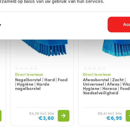
erzameld op basis van uw gebruik van hun services.
Acc
Direct leverbaar
Direct leverbaar
Nagelborstel | Hard | Food
Afwasborstel | Zacht |
| Hygiëne | Harde
Universeel | Afwas | Vika
nagelborstel
Hygiene | Horeca | Food 
Voedselveiligheid
€4,36 Incl. btw
€8,41 Incl. btw
€3,60
€6,95