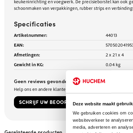
keukeninrichting en voegwerk. De precisieborstel kan ook ge
schoonmaken van verpakkingen, rubber strips en verbindin
Specificaties
Artikelnummer:
44013
EAN:
57050204195
Afmetingen:
2 x 21 x 4
Gewicht in KG:
0.04 kg
Geen reviews gevonden
Help ons en andere klanten door het schrijven van een revi
SCHRIJF UW BEOORDELING!
Deze website maakt gebruik
We gebruiken cookies om cont
websiteverkeer te analyseren
media, adverteren en analys
Gerelateerde producten