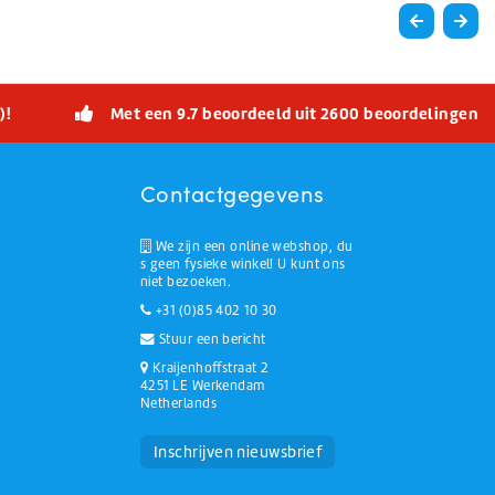
)!
Met een 9.7 beoordeeld uit 2600 beoordelingen
Contactgegevens
We zijn een online webshop, du
s geen fysieke winkel! U kunt ons
niet bezoeken.
+31 (0)85 402 10 30
Stuur een bericht
Kraijenhoffstraat 2
4251 LE Werkendam
Netherlands
Huchem Support
Hoe kunnen we u helpen?
Inschrijven nieuwsbrief