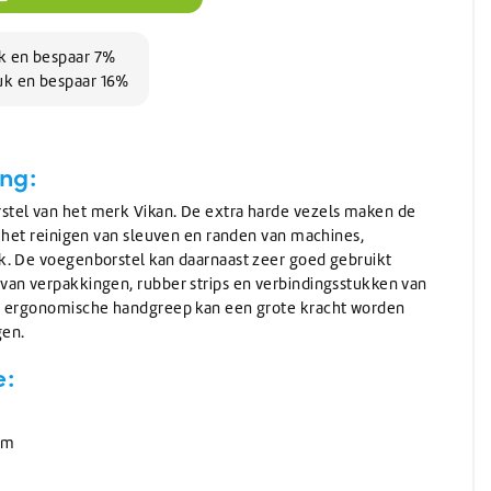
Wassen
Verwarming
(Schuur)sponzen
Onthardingszout
Wegwerphandschoenen
Slangen & koppelingen
Bouwdrogers
Wasmiddel
Bekers & Borden
Stelen
AdBlue
Koeling / Verdampingskoelers
Voorwasmiddel
uk en bespaar 7%
Stelen
AdBlue
uk en bespaar 16%
Logistiek / Intern transport / Crew carriers
Stelen met waterdoorvoer
De-Icer
Palletwagen / Heftrucks
Telescoopstelen
Vrachtwagen & Machinetransporter
De-Icer
IBC & Jerrycans
Golfkar / Crew Carriers
ng:
IBC containers
tel van het merk Vikan. De extra harde vezels maken de
IBC toebehoren & adapters
Jerrycan toebehoren
r het reinigen van sleuven en randen van machines,
Schenken en afmeten
k. De voegenborstel kan daarnaast zeer goed gebruikt
Jerrycans
van verpakkingen, rubber strips en verbindingsstukken van
, ergonomische handgreep kan een grote kracht worden
gen.
e:
mm
s