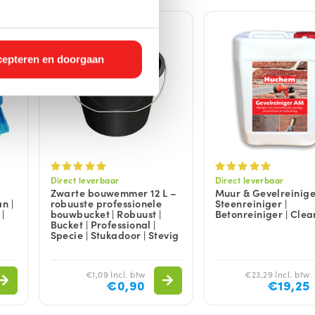
epteren en doorgaan
Direct leverbaar
Direct leverbaar
Zwarte bouwemmer 12 L –
Muur & Gevelreiniger 
n |
robuuste professionele
Steenreiniger |
|
bouwbucket | Robuust |
Betonreiniger | Clea
Bucket | Professional |
Specie | Stukadoor | Stevig
€1,09 Incl. btw
€23,29 Incl. btw
€0,90
€19,25