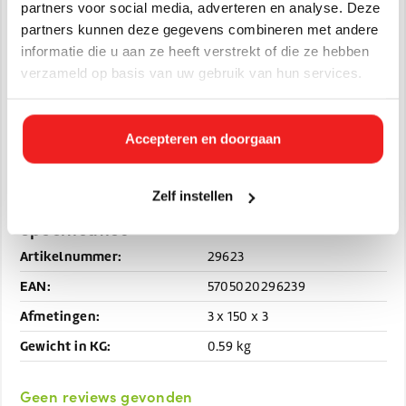
Rood
partners voor social media, adverteren en analyse. Deze
Wit
partners kunnen deze gegevens combineren met andere
Geel
informatie die u aan ze heeft verstrekt of die ze hebben
verzameld op basis van uw gebruik van hun services.
Oranje
Paars
Zwart
Accepteren en doorgaan
Zeer geschikt voor de voedingsmiddelenindustrie.
Zelf instellen
Specificaties
Artikelnummer:
29623
EAN:
5705020296239
Afmetingen:
3 x 150 x 3
Gewicht in KG:
0.59 kg
Geen reviews gevonden