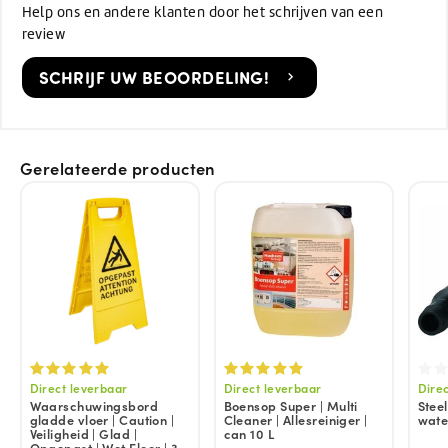
Help ons en andere klanten door het schrijven van een
review
SCHRIJF UW BEOORDELING!
Gerelateerde producten
Direct leverbaar
Direct leverbaar
Dire
Waarschuwingsbord
Boensop Super | Multi
Stee
gladde vloer | Caution |
Cleaner | Allesreiniger |
wate
Veiligheid | Glad |
can 10 L
Opgepast | Wet Floor | 3-