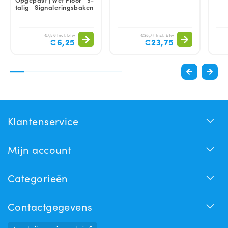
talig | Signaleringsbaken
€7,56 Incl. btw
€28,74 Incl. btw
€6,25
€23,75
Klantenservice
Mijn account
Categorieën
Contactgegevens