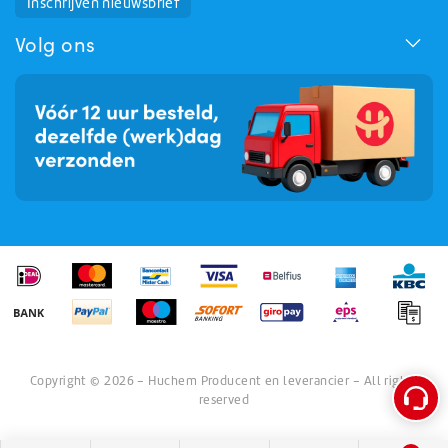
Inschrijven nieuwsbrief
Huchem Support
Hoe kunnen we u helpen?
Volg ons
Copyright © 2026 - Huchem Producent en leverancier - All rights
reserved