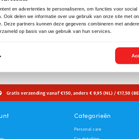
 krachtige &
480 m3 /uur | ASE 400
re
Adsorptie-ontvochtiger –
ent en advertenties te personaliseren, om functies voor social
ingsoplossing
krachtig tot –10 °C
. Ook delen we informatie over uw gebruik van onze site met on
e. Deze partners kunnen deze gegevens combineren met andere i
25 Incl. btw
€60,50 Incl. btw
€25,00
€50,00
erzameld op basis van uw gebruik van hun services.
bouwdrogers
r je krachtige
die zorgen voor een snelle en effectieve o
Acc
s of bij waterschade. Onze drogers werken op elektriciteit, zijn direc
 aangepakt.
Gratis verzending vanaf €150, anders € 9,95 (NL) / €17,50 (BE
unt
Categorieën
Personal care
en
Car detailing