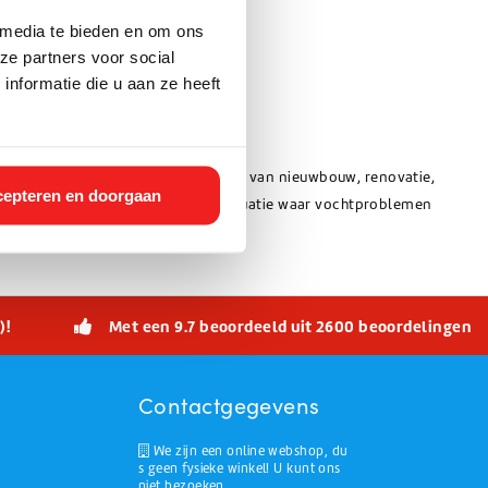
 media te bieden en om ons
ze partners voor social
nformatie die u aan ze heeft
ntvochtiging. Ideaal voor het drogen van nieuwbouw, renovatie,
epteren en doorgaan
t inzetbaar en betrouwbaar in elke situatie waar vochtproblemen
)!
Met een 9.7 beoordeeld uit 2600 beoordelingen
Contactgegevens
We zijn een online webshop, du
s geen fysieke winkel! U kunt ons
niet bezoeken.