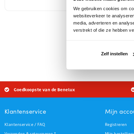
m³) huren –
betrouwba
We gebruiken cookies om cont
ontvochtig
websiteverkeer te analyseren
media, adverteren en analys
€30,
verstrekt of die ze hebben v
Bij Huchem huu
Zelf instellen
vloeren, kelder
moeten worden
Goedkoopste van de Benelux
Klantenservice
Mijn acco
Klantenservice / FAQ
Registreren
Verzenden & retourneren *
Mijn bestelling