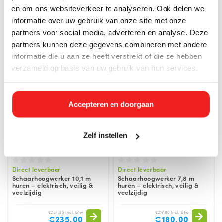
veelzijdig
veelzijdig
en om ons websiteverkeer te analyseren. Ook delen we
informatie over uw gebruik van onze site met onze
€163,35 Incl. btw
€859,10 Incl. btw
€135,00
€710,00
partners voor social media, adverteren en analyse. Deze
partners kunnen deze gegevens combineren met andere
informatie die u aan ze heeft verstrekt of die ze hebben
verzameld op basis van uw gebruik van hun services.
Accepteren en doorgaan
Zelf instellen
Direct leverbaar
Direct leverbaar
Schaarhoogwerker 10,1 m
Schaarhoogwerker 7,8 m
huren – elektrisch, veilig &
huren – elektrisch, veilig &
veelzijdig
veelzijdig
€284,35 Incl. btw
€217,80 Incl. btw
€235,00
€180,00