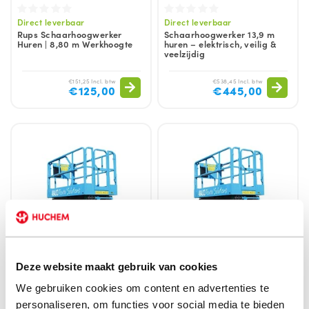
Direct leverbaar
Direct leverbaar
Rups Schaarhoogwerker
Schaarhoogwerker 13,9 m
Huren | 8,80 m Werkhoogte
huren – elektrisch, veilig &
veelzijdig
€151,25 Incl. btw
€538,45 Incl. btw
€125,00
€445,00
Deze website maakt gebruik van cookies
Direct leverbaar
Direct leverbaar
We gebruiken cookies om content en advertenties te
Schaarhoogwerker 8.5 m
Schaarhoogwerker 12 m
personaliseren, om functies voor social media te bieden
huren – elektrisch, veilig &
huren – elektrisch, veilig &