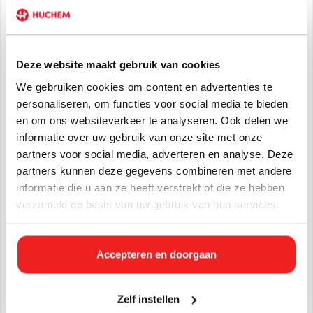
vervuilingen op en is een krachtige ontvetter. Huchem
allesreiniger is inzetbaar op nagenoeg alle ondergronden
zoals geschilderd houtwerk, gelakt metaal, alle soorten
waterbestendige (vloer)oppervlakken, kunststof, vitrines,
Deze website maakt gebruik van cookies
etc. Deze Shipclean superreiniger is daarom heel geschikt
voor het reinigen van boten.
We gebruiken cookies om content en advertenties te
personaliseren, om functies voor social media te bieden
Gebruiksaanwijzing Huchem Superreiniger
en om ons websiteverkeer te analyseren. Ook delen we
Huchem Superreiniger kan worden verdund van 1:1 tot 1:50
informatie over uw gebruik van onze site met onze
en werkt het effectiefste door het aan te brengen op een
partners voor social media, adverteren en analyse. Deze
droge ondergrond. Na reiniging de ondergrond goed
partners kunnen deze gegevens combineren met andere
naspoelen met water. Huchem Superreiniger werkt goed
informatie die u aan ze heeft verstrekt of die ze hebben
met koud water, maar met gebruik van warm water wordt de
verzameld op basis van uw gebruik van hun services.
Superreiniger extra geactiveerd.
Let op: de verpakking op de afbeelding kan afwijken van het
geleverde product. De blauwe can wordt in de praktijk vaak
Accepteren en doorgaan
transparant geleverd.
Specificaties
Zelf instellen