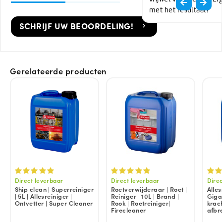
met het resultaat!
SCHRIJF UW BEOORDELING!
Gerelateerde producten
Direct leverbaar
Direct leverbaar
Dire
Ship clean | Superreiniger
Roetverwijderaar | Roet |
Alle
| 5L | Allesreiniger |
Reiniger | 10L | Brand |
Gigan
Ontvetter | Super Cleaner
Rook | Roetreiniger|
krac
Firecleaner
afbr