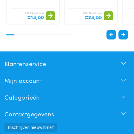
€17,55 Incl. btw
€29,71 Incl. btw
€14,50
€24,55
Klantenservice
Mijn account
Categorieën
Contactgegevens
Inschrijven nieuwsbrief
Huchem Support