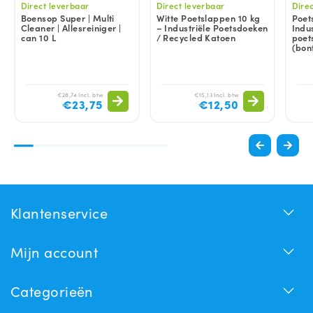
Direct leverbaar
Direct leverbaar
Dire
Boensop Super | Multi
Witte Poetslappen 10 kg
Poet
Cleaner | Allesreiniger |
– Industriële Poetsdoeken
Indus
can 10 L
/ Recycled Katoen
poet
(bon
€28,74 Incl. btw
€15,13 Incl. btw
€23,75
€12,50
Klantenservice
Mijn account
Categorieën