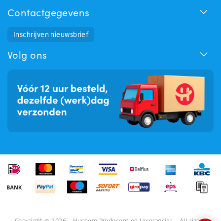
Contactgegevens
Inschrijven nieuwsbrief
Huchem Support
Hoe kunnen we u helpen?
Volg ons
Copyright © 2026 - Huchem Producent en leverancier - All rights