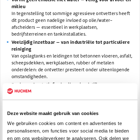
milieu
In tegenstelling tot sommige agressieve ontvetters heeft
dit product geen nadelige invloed op olie/water-
afscheiders — essentieel in werkplaatsen,
bedrijfsterreinen en tankinstallaties.
Veelzijdig inzetbaar — van industriële tot particuliere
reiniging
Van opslagtanks en leidingen tot betonnen vloeren, asfalt,
scheepsdekken, werkplaatsen, rubber of metalen
onderdelen: de ontvetter presteert onder uiteenlopende
omstandigheden.
Reukarm & relatief gebruiksvriendelijk
In tegenstelling tot ruwe oplosmiddelen is deze ontvetter
ontworpen als “reukarme” oplossing — wat het werken
aangenamer maakt, ook in gesloten of minder
geventileerde ruimtes.
Deze website maakt gebruik van cookies
Efficiënt en economisch in grotere hoeveelheden
We gebruiken cookies om content en advertenties te
Inhoud van 10 L is geschikt voor werkplaatsen, garages of
personaliseren, om functies voor social media te bieden
frequent gebruik — ideaal voor wie regelmatig te maken
en om ons websiteverkeer te analyseren. Ook delen we