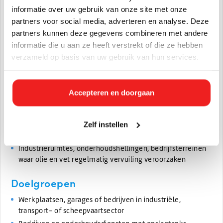
heeft met olie- of vetverontreiniging.
informatie over uw gebruik van onze site met onze
partners voor social media, adverteren en analyse. Deze
Toepassingen
partners kunnen deze gegevens combineren met andere
Reiniging van opslagtanks en leidingen voor olie of
informatie die u aan ze heeft verstrekt of die ze hebben
brandstof
verzameld op basis van uw gebruik van hun services.
Verwijderen van olie-/mazout-vlekken op beton of asfalt
(bijvoorbeeld parkeerplaatsen, werkplaatsen,
industrieterreinen)
Accepteren en doorgaan
Schoonmaken van vloeren in werkplaatsen, garages of
scheepsdekken
Reinigen van machines, metalen onderdelen, walsen of
Zelf instellen
rubberdelen in productie-omgevingen
Industrieruimtes, onderhoudshellingen, bedrijfsterreinen
waar olie en vet regelmatig vervuiling veroorzaken
Doelgroepen
Werkplaatsen, garages of bedrijven in industriële,
transport- of scheepvaartsector