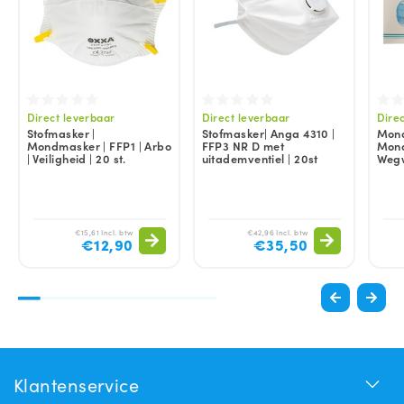
Direct leverbaar
Direct leverbaar
Dire
Stofmasker |
Stofmasker| Anga 4310 |
Mond
Mondmasker | FFP1 | Arbo
FFP3 NR D met
Mond
| Veiligheid | 20 st.
uitademventiel | 20st
Wegw
€15,61 Incl. btw
€42,96 Incl. btw
€12,90
€35,50
Klantenservice