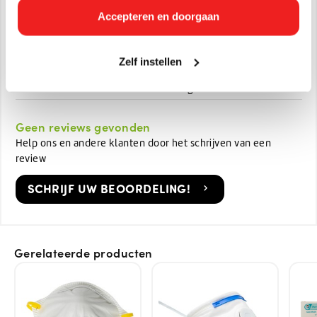
Artikelnummer:
Accepteren en doorgaan
40563400
EAN:
8718249021046
Zelf instellen
Afmetingen:
20 x 20 x 20
Gewicht in KG:
0.4 kg
Geen reviews gevonden
Help ons en andere klanten door het schrijven van een
review
SCHRIJF UW BEOORDELING!
Gerelateerde producten