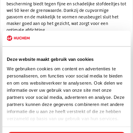
bescherming biedt tegen fijne en schadelijke stofdeeltjes tot
wel 50 keer de grenswaarde. Dankzij de cupvormige
pasvorm en de makkelijk te vormen neusbeugel sluit het
masker goed aan op het gezicht, wat zorgt voor een
optimale afdichting.
Het geïntegreerde uitademventiel verlaagt de
ademweerstand en verhoogt het draagcomfort, vooral
tijdens langdurig gebruik. De latexvrije hoofdbanden zijn
Deze website maakt gebruik van cookies
stevig en comfortabel, en houden het masker goed op zijn
plaats zonder irritatie te veroorzaken.
We gebruiken cookies om content en advertenties te
personaliseren, om functies voor social media te bieden
Dit masker is niet herbruikbaar en heeft de Dolomiet
en om ons websiteverkeer te analyseren. Ook delen we
stoftest succesvol doorstaan, wat garant staat voor een
informatie over uw gebruik van onze site met onze
uitstekende ademweerstand bij langdurige blootstelling aan
partners voor social media, adverteren en analyse. Deze
stof.
partners kunnen deze gegevens combineren met andere
Het product is verpakt per 5 stuks in een handige doos en
informatie die u aan ze heeft verstrekt of die ze hebben
ideaal voor professioneel gebruik in stoffige omgevingen.
verzameld op basis van uw gebruik van hun services.
Specificaties