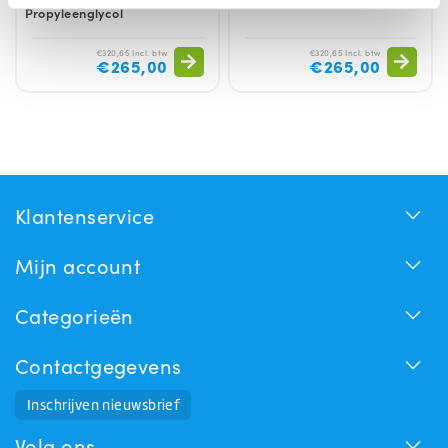
Propyleenglycol
€320,65 Incl. btw
€320,65 Incl. btw
€265,00
€265,00
Klantenservice
Mijn account
Categorieën
Contactgegevens
Huchem Support
Inschrijven nieuwsbrief
Hoe kunnen we u helpen?
Volg ons