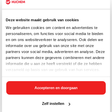
Direct leverbaar
Direct leverbaar
Temperatuur | Vochtmeter |
Refractometer | Glycol meter |
Hygrometer | Thermometer |
Glycol | Antivries |
Humidity Temperature meter
Koelvloeistof | Glycol
Deze website maakt gebruik van cookies
Refractometer
We gebruiken cookies om content en advertenties te
€16,46 Incl. btw
€17,79 Incl. btw
€13,60
€14,70
personaliseren, om functies voor social media te bieden
en om ons websiteverkeer te analyseren. Ook delen we
informatie over uw gebruik van onze site met onze
partners voor social media, adverteren en analyse. Deze
partners kunnen deze gegevens combineren met andere
informatie die u aan ze heeft verstrekt of die ze hebben
verzameld op basis van uw gebruik van hun services.
Accepteren en doorgaan
Direct leverbaar
Zelf instellen
Direct leverbaar
Draagbare digitale
Draagbare digitale
refractometer
refractometer Ethyleenglycol