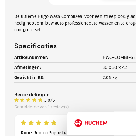
De ultieme Hugo Wash CombiDeal voor een streeploos, glanze
nodig hebt om jouw auto professioneel te wassen en te drog
complete set.
Specificaties
Artikelnummer:
HWC-COMBI-SE
Afmetingen:
30 x 30 x 42
Gewicht in KG:
2.05 kg
Beoordelingen
5,0/5
Gemiddelde van 1 review(s)
Door
: Remco Poppelaars