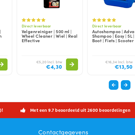
Direct leverbaar
Direct leverbaar
|
Velgenreiniger | 500 ml |
Autoshampoo | Adv
h
Wheel Cleaner | Wiel | Real
Shampoo | Easy | 5L |
Effective
Boot | Fiets | Scooter
€5,20 Incl. btw
€16,34 Incl. btw
€4,30
€13,50
)!
Met een 9.7 beoordeeld uit 2600 beoordelingen
Contactgegevens