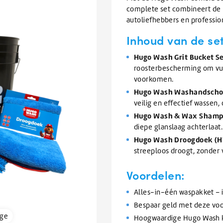
Afwas
issers
Knapzakken
te
BEKIJK ALLE TANKWAGEN/BULK
complete set combineert de p
elen
Zomerartikelen
Refractometers
Afwasmiddel & vaatwasmiddel
inigers
gaan.
autoliefhebbers en professio
rs
Scheppen & Schrapers
Zwembad onderhoud
Als
BEKIJK ALLE SALE
inigen en vullen van
nigers
BEKIJK ALLE BRANCHES
rs
orrels
Handscheppen & Schepbakken
Chloor & Zwavelzuur
Inhoud van de set
u
emen
Dranghekken / Rijplaten
O-Line Premium
ramen
air reiniger
Schrapers
Zwembadchloor
met
oren
ontstopper
Schoppen
PH onderhoud
Hugo Wash Grit Bucket 
BEKIJK ALLE ELECTRONICA
aanraaktoetsen
roosterbescherming om vui
werkt,
ratten
Overige Hulpmaterialen
BEKIJK ALLE SCHOONMAAKMIDDELEN
voorkomen.
BEKIJK ALLE HYGIËNE
kunt
pallets
Waarschuwingsmaterialen
BEKIJK ALLE GLYCOL
Hugo Wash Washandscho
u
Ophangsystemen
veilig en effectief wassen,
touch-
n
Kabelbinders
en
Hugo Wash & Wax Shamp
BEKIJK ALLE VERHUUR
Foam sprayers & hulpmiddelen
BEKIJK ALLE ONDERHOUD
swipetekens
diepe glanslaag achterlaat.
Waterpistolen & slangen
gebruiken.
Hugo Wash Droogdoek (
pparatuur
streeploos droogt, zonder 
van Ventilatiekanalen
bakken / Onderdelenreinigers
Voordelen:
BEKIJK ALLE SCHOONMAAKMATERIALEN
Alles-in-één waspakket – i
Bespaar geld met deze vo
rge
Hoogwaardige Hugo Wash k