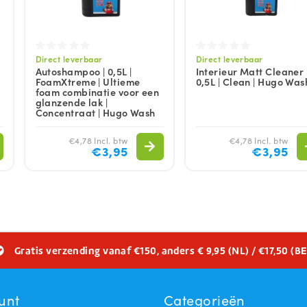
Direct leverbaar
Direct leverbaar
Autoshampoo | 0,5L |
Interieur Matt Cleaner 
FoamXtreme | Ultieme
0,5L | Clean | Hugo Was
foam combinatie voor een
glanzende lak |
Concentraat | Hugo Wash
€4,78 Incl. btw
€4,78 Incl. btw
€3,95
€3,95
Gratis verzending vanaf €150, anders € 9,95 (NL) / €17,50 (BE
unt
Categorieën