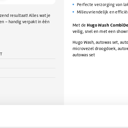
Perfecte verzorging van la
Milieuvriendelijk en efficië
nd resultaat! Alles wat je
en – handig verpakt in één
Hugo Wash CombiDe
Met de
veilig, snel en met een show
Hugo Wash, autowas set, au
microvezel droogdoek, autowa
T
autowas set