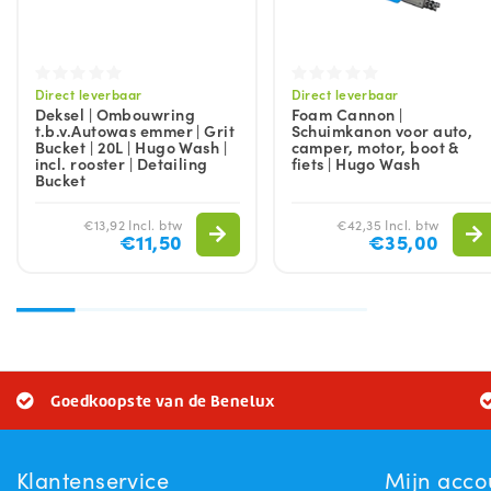
Direct leverbaar
Direct leverbaar
Deksel | Ombouwring
Foam Cannon |
t.b.v.Autowas emmer | Grit
Schuimkanon voor auto,
Bucket | 20L | Hugo Wash |
camper, motor, boot &
incl. rooster | Detailing
fiets | Hugo Wash
Bucket
€13,92 Incl. btw
€42,35 Incl. btw
€11,50
€35,00
Goedkoopste van de Benelux
Klantenservice
Mijn acco