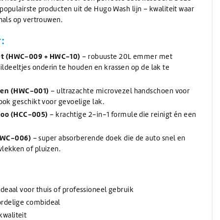
Wassen
Verwarming
(Schuur)sponzen
Onthardingszout
Wegwerphandschoenen
opulairste producten uit de Hugo Wash lijn – kwaliteit waar
Slangen & koppelingen
Bouwdrogers
Wasmiddel
Bekers & Borden
nals op vertrouwen.
Stelen
AdBlue
Koeling / Verdampingskoelers
Voorwasmiddel
Stelen
AdBlue
:
Logistiek / Intern transport / Crew carriers
Stelen met waterdoorvoer
De-Icer
Palletwagen / Heftrucks
Telescoopstelen
Set (HWC-009 + HWC-10)
– robuuste 20L emmer met
Vrachtwagen & Machinetransporter
De-Icer
ldeeltjes onderin te houden en krassen op de lak te
IBC & Jerrycans
Golfkar / Crew Carriers
IBC containers
en (HWC-001)
– ultrazachte microvezel handschoen voor
IBC toebehoren & adapters
 ook geschikt voor gevoelige lak.
Jerrycan toebehoren
oo (HCC-005)
– krachtige 2-in-1 formule die reinigt én een
Schenken en afmeten
Jerrycans
HWC-006)
– super absorberende doek die de auto snel en
vlekken of pluizen.
deaal voor thuis of professioneel gebruik
ordelige combideal
waliteit